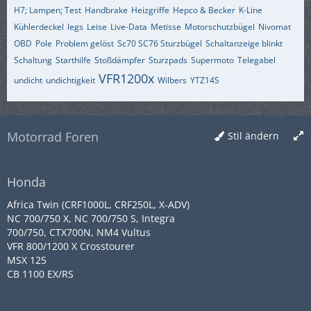
H7; Lampen; Test
Handbrake
Heizgriffe
Hepco & Becker
K-Line
Kühlerdeckel
legs
Leise
Live-Data
Metisse
Motorschutzbügel
Nivomat
OBD
Pole
Problem gelöst
Sc70 SC76 Sturzbügel
Schaltanzeige blinkt
Schaltung
Starthilfe
Stoßdämpfer
Sturzpads
Supermoto
Telegabel
VFR1200x
undicht
undichtigkeit
Wilbers
YTZ14S
Motorrad Foren
Stil ändern
Honda
Africa Twin (CRF1000L, CRF250L, X-ADV)
NC 700/750 X, NC 700/750 S, Integra
700/750, CTX700N, NM4 Vultus
VFR 800/1200 X Crosstourer
MSX 125
CB 1100 EX/RS