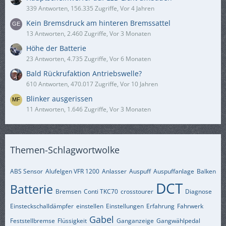
339 Antworten, 156.335 Zugriffe, Vor 4 Jahren
Kein Bremsdruck am hinteren Bremssattel
13 Antworten, 2.460 Zugriffe, Vor 3 Monaten
Höhe der Batterie
23 Antworten, 4.735 Zugriffe, Vor 6 Monaten
Bald Rückrufaktion Antriebswelle?
610 Antworten, 470.017 Zugriffe, Vor 10 Jahren
Blinker ausgerissen
11 Antworten, 1.646 Zugriffe, Vor 3 Monaten
Themen-Schlagwortwolke
ABS Sensor
Alufelgen VFR 1200
Anlasser
Auspuff
Auspuffanlage
Balken
DCT
Batterie
Bremsen
Conti TKC70
crosstourer
Diagnose
Einsteckschalldämpfer
einstellen
Einstellungen
Erfahrung
Fahrwerk
Gabel
Feststellbremse
Flüssigkeit
Ganganzeige
Gangwählpedal