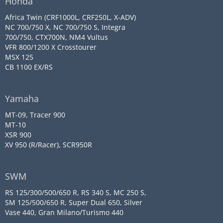
Honda
Africa Twin (CRF1000L, CRF250L, X-ADV)
NC 700/750 X, NC 700/750 S, Integra
700/750, CTX700N, NM4 Vultus
VFR 800/1200 X Crosstourer
MSX 125
CB 1100 EX/RS
Yamaha
MT-09, Tracer 900
MT-10
XSR 900
XV 950 (R/Racer), SCR950R
SWM
RS 125/300/500/650 R, RS 340 S, MC 250 S,
SM 125/500/650 R, Super Dual 650, Silver
Vase 440, Gran Milano/Turismo 440