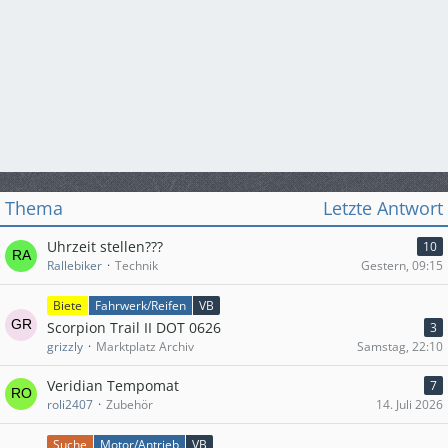
Thema
Letzte Antwort
Uhrzeit stellen???
10
Rallebiker
Technik
Gestern, 09:15
Biete
Fahrwerk/Reifen
VB
Scorpion Trail II DOT 0626
3
grizzly
Marktplatz Archiv
Samstag, 22:10
Veridian Tempomat
7
roli2407
Zubehör
14. Juli 2026
Suche
Motor/Antrieb
VB