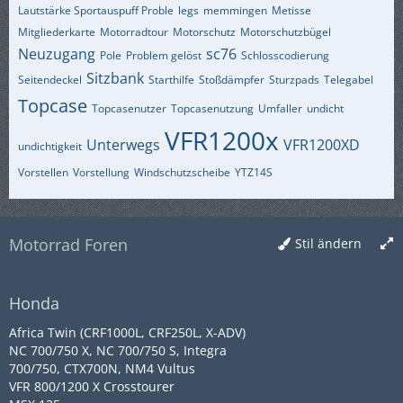
Lautstärke Sportauspuff Proble
legs
memmingen
Metisse
Mitgliederkarte
Motorradtour
Motorschutz
Motorschutzbügel
Neuzugang
sc76
Pole
Problem gelöst
Schlosscodierung
Sitzbank
Seitendeckel
Starthilfe
Stoßdämpfer
Sturzpads
Telegabel
Topcase
Topcasenutzer
Topcasenutzung
Umfaller
undicht
VFR1200x
Unterwegs
VFR1200XD
undichtigkeit
Vorstellen
Vorstellung
Windschutzscheibe
YTZ14S
Motorrad Foren
Stil ändern
Honda
Africa Twin (CRF1000L, CRF250L, X-ADV)
NC 700/750 X, NC 700/750 S, Integra
700/750, CTX700N, NM4 Vultus
VFR 800/1200 X Crosstourer