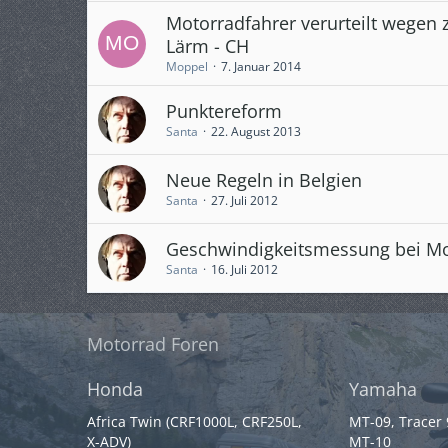
Motorradfahrer verurteilt wegen z
Lärm - CH
Moppel
7. Januar 2014
Punktereform
Santa
22. August 2013
Neue Regeln in Belgien
Santa
27. Juli 2012
Geschwindigkeitsmessung bei M
Santa
16. Juli 2012
Motorrad Foren
Honda
Yamaha
Africa Twin (CRF1000L, CRF250L,
MT-09, Tracer
X-ADV)
MT-10