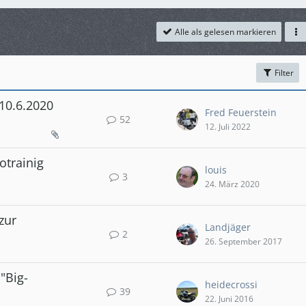
Alle als gelesen markieren
Filter
 10.6.2020
Fred Feuerstein
52
12. Juli 2022
otrainig
louis
3
24. März 2020
zur
Landjäger
2
26. September 2017
"Big-
heidecrossi
39
22. Juni 2016