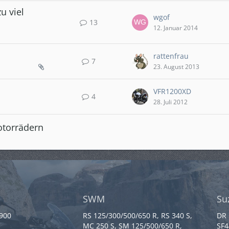
u viel
wgof
13
12. Januar 2014
rattenfrau
7
23. August 2013
VFR1200XD
4
28. Juli 2012
otorrädern
SWM
Su
 900
RS 125/300/500/650 R, RS 340 S,
DR 
MC 250 S, SM 125/500/650 R,
SF4