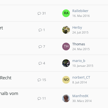
Rallebiker
31
16. Mai 2016
rt
Herby
1
24. Juli 2015
Thomas
7
24. Mai 2015
mario_b
4
10. Januar 2015
 Recht
norbert_CT
15
8. Juli 2014
rhalb vom
ManfredK
11
30. März 2014