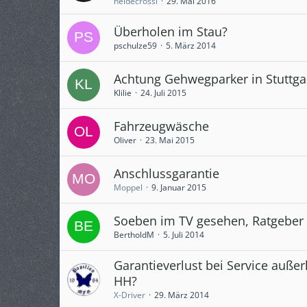
heidecrossi
29. Mai 2016
Überholen im Stau?
pschulze59
5. März 2014
Achtung Gehwegparker in Stuttga
Klilie
24. Juli 2015
Fahrzeugwäsche
Oliver
23. Mai 2015
Anschlussgarantie
Moppel
9. Januar 2015
Soeben im TV gesehen, Ratgeber
BertholdM
5. Juli 2014
Garantieverlust bei Service auße
HH?
X-Driver
29. März 2014