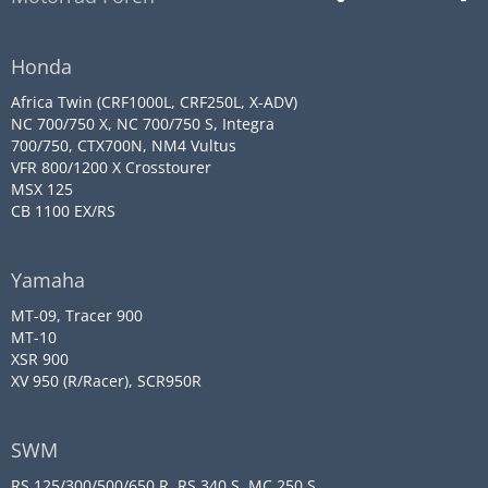
Honda
Africa Twin (CRF1000L, CRF250L, X-ADV)
NC 700/750 X, NC 700/750 S, Integra
700/750, CTX700N, NM4 Vultus
VFR 800/1200 X Crosstourer
MSX 125
CB 1100 EX/RS
Yamaha
MT-09, Tracer 900
MT-10
XSR 900
XV 950 (R/Racer), SCR950R
SWM
RS 125/300/500/650 R, RS 340 S, MC 250 S,