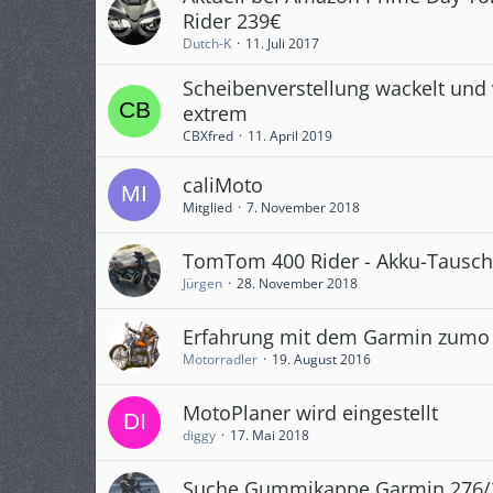
Rider 239€
Dutch-K
11. Juli 2017
Scheibenverstellung wackelt und v
extrem
CBXfred
11. April 2019
caliMoto
Mitglied
7. November 2018
TomTom 400 Rider - Akku-Tausch
Jürgen
28. November 2018
Erfahrung mit dem Garmin zumo
Motorradler
19. August 2016
MotoPlaner wird eingestellt
diggy
17. Mai 2018
Suche Gummikappe Garmin 276/