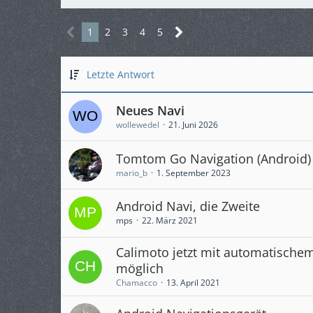
1
2
3
4
5
Letzte Antwort
Neues Navi
wollewedel
21. Juni 2026
Tomtom Go Navigation (Android)
mario_b
1. September 2023
Android Navi, die Zweite
mps
22. März 2021
Calimoto jetzt mit automatische
möglich
Chamacco
13. April 2021