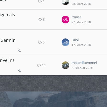
1
28. März 2018
gen als
Oliver
6
22. März 2018
n Garmin
Düsi
5
17. März 2018
ive ins
mopedluemmel
14
4. Februar 2018