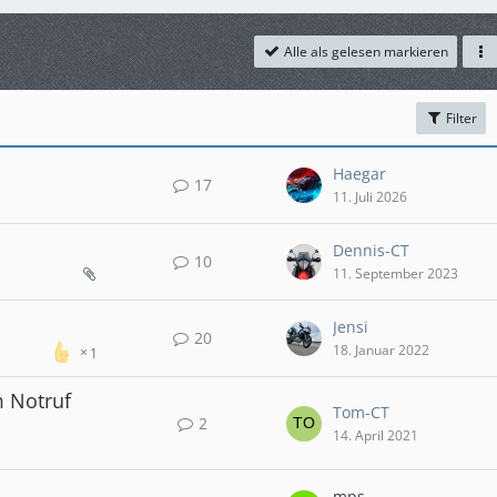
Alle als gelesen markieren
Filter
Haegar
17
11. Juli 2026
Dennis-CT
10
11. September 2023
Jensi
20
18. Januar 2022
1
m Notruf
Tom-CT
2
14. April 2021
mps