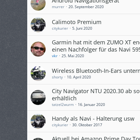
Android Navigationsgerät
murrer
20. September 2020
Calimoto Premium
citykurier
5. Juni 2020
Garmin hat mit dem ZUMO XT en
einen Nachfolger für das Navi 59
vkr
25. Mai 2020
Wireless Bluetooth-In-Ears unte
shorty
10. April 2020
City Navigator NTU 2020.30 ab so
erhältlich
tatzel2wurm
16. Januar 2020
Handy als Navi - Halterung usw
citykurier
30. Oktober 2017
Aktuell bei Amazon Prime Day 