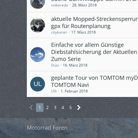
volkeredo
28. März 2018
aktuelle Mopped-Streckensperrun
gpx für Routenplanung
citykurier
17. März 2018
Einfache vor allem Günstige
Diebstahlsicherung der Aktuelle
Zumo Serie
Düsi
16. März 2018
geplante Tour von TOMTOM myDr
TOMTOM Navi
Ulli
1. Februar 2018
1
2
3
4
5
Motorrad Foren