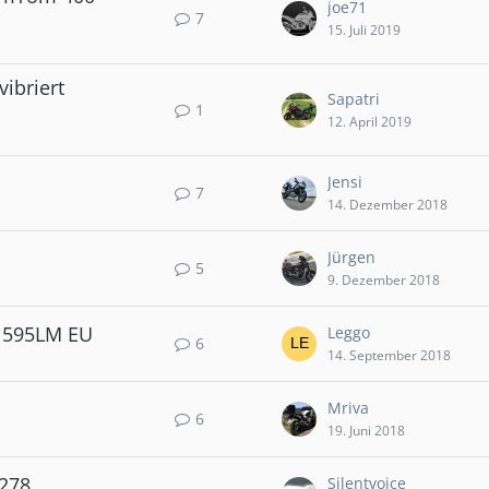
joe71
7
15. Juli 2019
ibriert
Sapatri
1
12. April 2019
Jensi
7
14. Dezember 2018
Jürgen
5
9. Dezember 2018
 595LM EU
Leggo
6
14. September 2018
Mriva
6
19. Juni 2018
278
Silentvoice