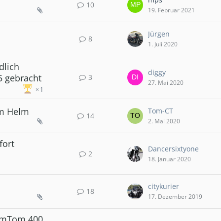
10
19. Februar 2021
Jürgen
8
1. Juli 2020
dlich
diggy
5 gebracht
3
27. Mai 2020
1
rm Helm
Tom-CT
14
2. Mai 2020
fort
Dancersixtyone
2
18. Januar 2020
citykurier
18
17. Dezember 2019
TomTom 400