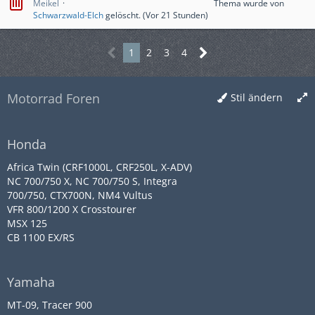
Meikel
Thema wurde von
Schwarzwald-Elch
gelöscht. (
Vor 21 Stunden
)
1
2
3
4
Motorrad Foren
Stil ändern
Honda
Africa Twin (CRF1000L, CRF250L, X-ADV)
NC 700/750 X, NC 700/750 S, Integra
700/750, CTX700N, NM4 Vultus
VFR 800/1200 X Crosstourer
MSX 125
CB 1100 EX/RS
Yamaha
MT-09, Tracer 900