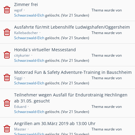
Zimmer frei
wgof
Thema wurde von
Schwarzwald-Elch
gelöscht. (
Vor 21 Stunden
)
Ausfahrte für/mit Lebenshilfe Ludwigshafen/Oggersheim
Kallebadscher
Thema wurde von
Schwarzwald-Elch
gelöscht. (
Vor 21 Stunden
)
Honda`s virtueller Messestand
citykurier
Thema wurde von
Schwarzwald-Elch
gelöscht. (
Vor 21 Stunden
)
Motorrad Fun & Safety Adventure-Training in Bauschheim
Siggi
Thema wurde von
Schwarzwald-Elch
gelöscht. (
Vor 21 Stunden
)
Teilnehmer wegen Ausfall für Endurotrainig Hechlingen
ab 31.05. gesucht
Eduard
Thema wurde von
Schwarzwald-Elch
gelöscht. (
Vor 21 Stunden
)
Angrillen am 30.März 2019 ab 13:00 Uhr
Master
Thema wurde von
Schwarzwald-Elch
gelöscht. (
Vor 21 Stunden
)