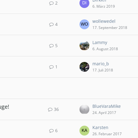
2
6. März 2019
wollewedel
4
17. September 2018
Lammy
5
6. August 2018
mario_b
1
17. Juli 2018
s
uge!
BlueVaraMike
36
24. April 2017
Karsten
6
26. Februar 2017