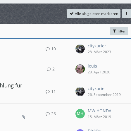
Alle als gelesen markieren
Filter
citykurier
10
28. März 2023
louis
2
28. April 2020
hlung für
citykurier
11
26. September 2019
MW HONDA
26
15. März 2019
DirkKn