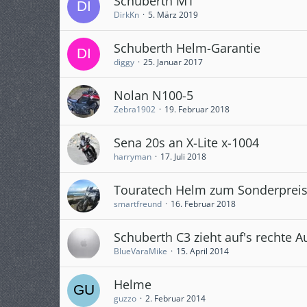
Schuberth M1
DirkKn
5. März 2019
Schuberth Helm-Garantie
diggy
25. Januar 2017
Nolan N100-5
Zebra1902
19. Februar 2018
Sena 20s an X-Lite x-1004
harryman
17. Juli 2018
Touratech Helm zum Sonderprei
smartfreund
16. Februar 2018
Schuberth C3 zieht auf's rechte A
BlueVaraMike
15. April 2014
Helme
guzzo
2. Februar 2014