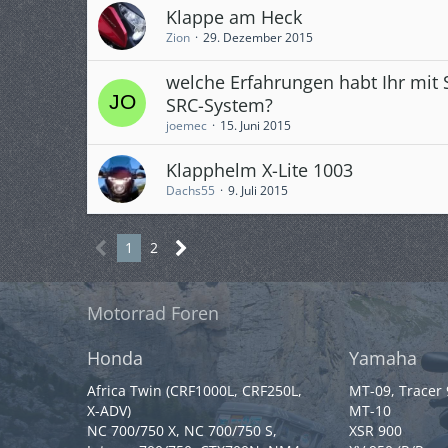
Klappe am Heck
Zion
29. Dezember 2015
welche Erfahrungen habt Ihr mit
SRC-System?
joemec
15. Juni 2015
Klapphelm X-Lite 1003
Dachs55
9. Juli 2015
1
2
Motorrad Foren
Honda
Yamaha
Africa Twin (CRF1000L, CRF250L,
MT-09, Tracer
X-ADV)
MT-10
NC 700/750 X, NC 700/750 S,
XSR 900