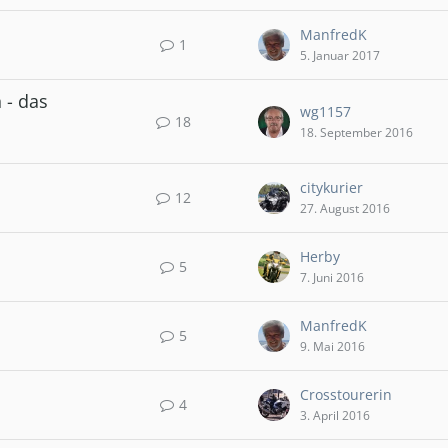
ManfredK
1
5. Januar 2017
 - das
wg1157
18
18. September 2016
citykurier
12
27. August 2016
Herby
5
7. Juni 2016
ManfredK
5
9. Mai 2016
Crosstourerin
4
3. April 2016