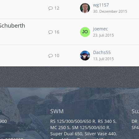
wg1157
12
30. Dezember 2015
 Schuberth
joemec
16
23. Juli 2015
Dachs55
10
13. Juli 2015
SWM
Su
 900
RS 125/300/500/650 R, RS 340 S,
DR 
MC 250 S, SM 125/500/650 R,
SF4
Super Dual 650, Silver Vase 440,