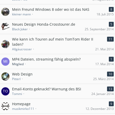
Mein Freund Windows 8 oder wo ist das NAS
8
kleiner mann
18. Juli 2015
Neues Design Honda-Crosstourer.de
5
Black Joker
25. September 2014
Wie kann ich Touren auf mein TomTom Rider II
11
laden?
Allgäucrosser
21. Mai 2014
MP4 Dateien, streaming fähig abspieln?
1
Mitglied
17. Mai 2014
Web Design
10
Pitterl
25. März 2014
Email-Konto geknackt? Warnung des BSI
13
Tommi
24. Januar 2014
Homepage
9
musikmirko111
12. Dezember 2013