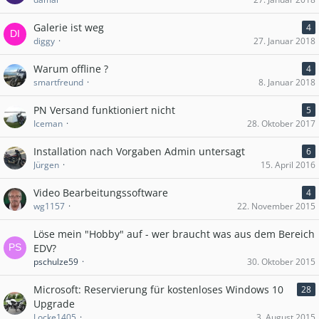
Galerie ist weg
4
diggy
27. Januar 2018
Warum offline ?
4
smartfreund
8. Januar 2018
PN Versand funktioniert nicht
5
Iceman
28. Oktober 2017
Installation nach Vorgaben Admin untersagt
6
Jürgen
15. April 2016
Video Bearbeitungssoftware
4
wg1157
22. November 2015
Löse mein "Hobby" auf - wer braucht was aus dem Bereich
EDV?
pschulze59
30. Oktober 2015
Microsoft: Reservierung für kostenloses Windows 10
28
Upgrade
Locke1405
3. August 2015