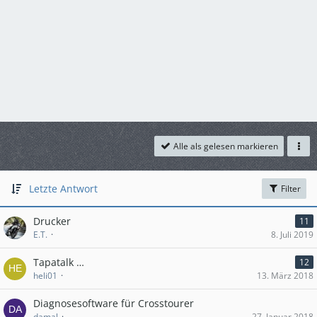
Alle als gelesen markieren
Letzte Antwort
Filter
Drucker
11
E.T.
8. Juli 2019
Tapatalk …
12
heli01
13. März 2018
Diagnosesoftware für Crosstourer
damal
27. Januar 2018