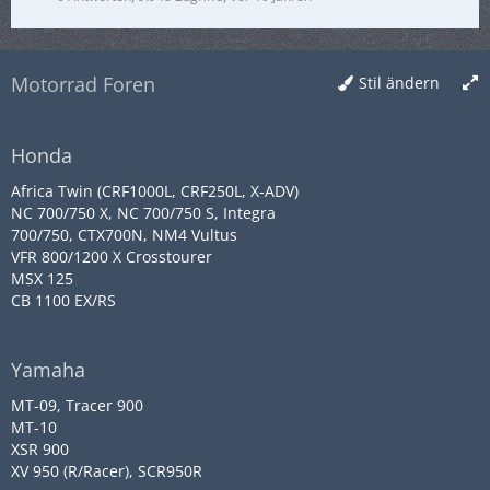
Motorrad Foren
Stil ändern
Honda
Africa Twin (CRF1000L, CRF250L, X-ADV)
NC 700/750 X, NC 700/750 S, Integra
700/750, CTX700N, NM4 Vultus
VFR 800/1200 X Crosstourer
MSX 125
CB 1100 EX/RS
Yamaha
MT-09, Tracer 900
MT-10
XSR 900
XV 950 (R/Racer), SCR950R