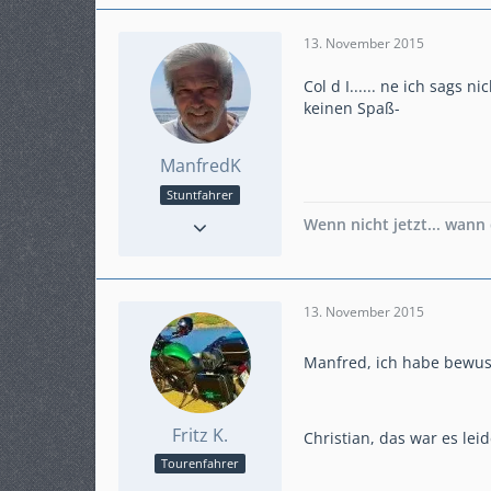
13. November 2015
Col d I...... ne ich sags 
keinen Spaß-
ManfredK
Stuntfahrer
Reaktionen
19
Wenn nicht jetzt... wann
Punkte
6.304
Beiträge
1.230
Karteneintrag
nein
13. November 2015
Modell
auf der Suche....
Manfred, ich habe bewuss
Fritz K.
Christian, das war es leide
Tourenfahrer
Punkte
1.550