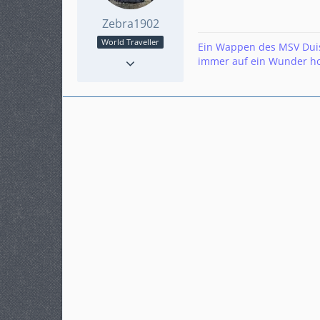
Zebra1902
World Traveller
Ein Wappen des MSV Duisb
Reaktionen
33
immer auf ein Wunder hof
Punkte
3.598
Beiträge
700
Karteneintrag
ja