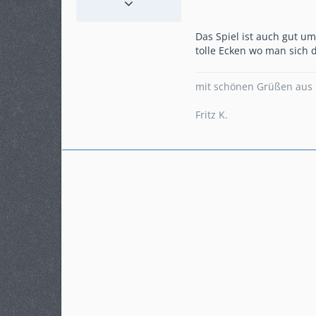
Beiträge
305
Karteneintrag
ja
Das Spiel ist auch gut u
Modell
tolle Ecken wo man sich
Crosstourer mit DCT
mit schönen Grüßen aus 
Fritz K.