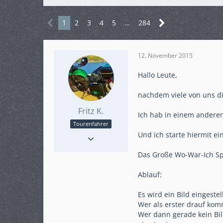
1
2
3
4
5
…
284
12. November 2015
Hallo Leute,
nachdem viele von uns di
Fritz K.
Ich hab in einem anderen
Tourenfahrer
Punkte
1.550
Und ich starte hiermit ein
Beiträge
305
Das Große Wo-War-Ich Sp
Karteneintrag
ja
Modell
Ablauf:
Crosstourer mit DCT
Es wird ein Bild eingest
Wer als erster drauf kom
Wer dann gerade kein Bil