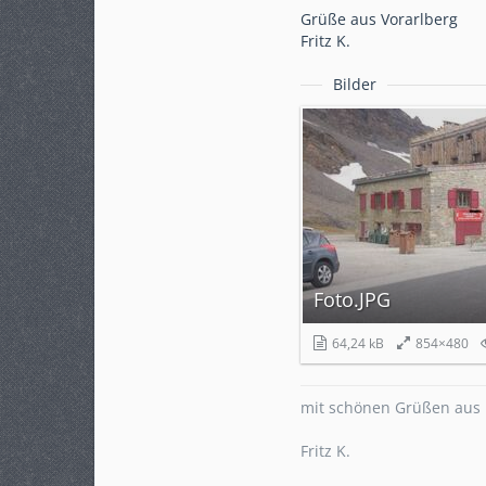
Grüße aus Vorarlberg
Fritz K.
Bilder
Foto.JPG
64,24 kB
854×480
mit schönen Grüßen aus 
Fritz K.