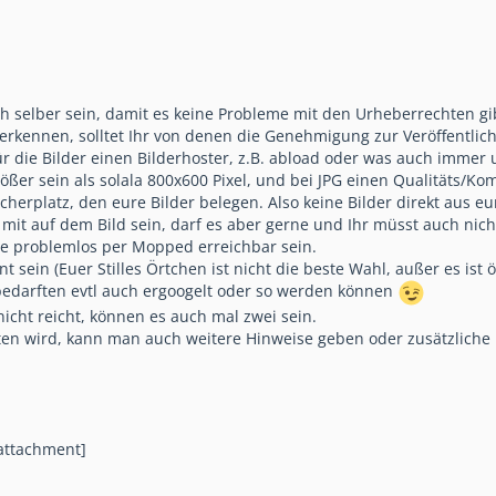
ch selber sein, damit es keine Probleme mit den Urheberrechten gi
erkennen, solltet Ihr von denen die Genehmigung zur Veröffentli
 die Bilder einen Bilderhoster, z.B. abload oder was auch immer un
größer sein als solala 800x600 Pixel, und bei JPG einen Qualitäts
herplatz, den eure Bilder belegen. Also keine Bilder direkt aus e
it auf dem Bild sein, darf es aber gerne und Ihr müsst auch nic
lte problemlos per Mopped erreichbar sein.
t sein (Euer Stilles Örtchen ist nicht die beste Wahl, außer es ist ö
bedarften evtl auch ergoogelt oder so werden können
 nicht reicht, können es auch mal zwei sein.
ten wird, kann man auch weitere Hinweise geben oder zusätzliche 
attachment]