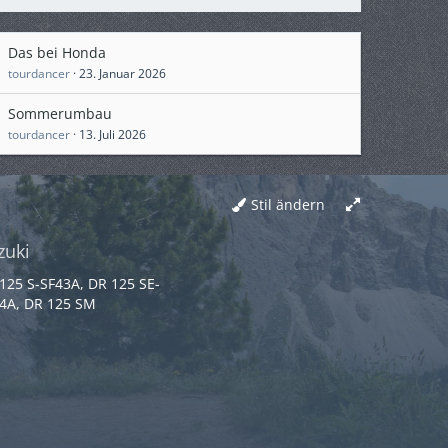
Das bei Honda
tourdancer
23. Januar 2026
Sommerumbau
tourdancer
13. Juli 2026
Stil ändern
zuki
125 S-SF43A, DR 125 SE-
4A, DR 125 SM