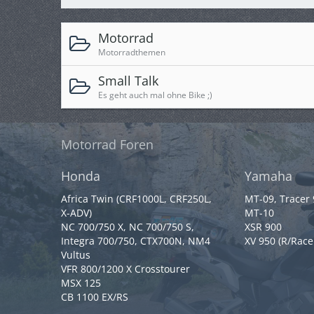
Motorrad
Motorradthemen
Small Talk
Es geht auch mal ohne Bike
;)
Motorrad Foren
Honda
Yamaha
Africa Twin (CRF1000L, CRF250L,
MT-09, Tracer
X-ADV)
MT-10
NC 700/750 X, NC 700/750 S,
XSR 900
Integra 700/750, CTX700N, NM4
XV 950 (R/Race
Vultus
VFR 800/1200 X Crosstourer
MSX 125
CB 1100 EX/RS