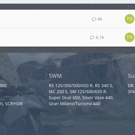
6k
6,1k
SWM
Su
 900
RS 125/300/500/650 R, RS 340 S,
DR 
MC 250 S, SM 125/500/650 R,
SF4
Super Dual 650, Silver Vase 440,
r), SCR950R
Gran Milano/Turismo 440