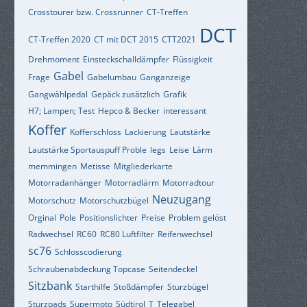
Crosstourer bzw. Crossrunner
CT-Treffen
DCT
CT-Treffen 2020
CT mit DCT 2015
CTT2021
Drehmoment
Einsteckschalldämpfer
Flüssigkeit
Gabel
Frage
Gabelumbau
Ganganzeige
Gangwählpedal
Gepäck zusätzlich
Grafik
H7; Lampen; Test
Hepco & Becker
interessant
Koffer
Kofferschloss
Lackierung
Lautstärke
Lautstärke Sportauspuff Proble
legs
Leise
Lärm
memmingen
Metisse
Mitgliederkarte
Motorradanhänger
Motorradlärm
Motorradtour
Neuzugang
Motorschutz
Motorschutzbügel
Orginal
Pole
Positionslichter
Preise
Problem gelöst
Radwechsel
RC60
RC80 Luftfilter
Reifenwechsel
sc76
Schlosscodierung
Schraubenabdeckung Topcase
Seitendeckel
Sitzbank
Starthilfe
Stoßdämpfer
Sturzbügel
Sturzpads
Supermoto
Südtirol
T
Telegabel