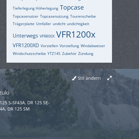
Topcase
Tieferlegung Höherlegung
Topcasenutzer
Topcasenutzung
Tourenscheibe
Trägerplatte
Umfaller
undicht
undichtigkeit
VFR1200x
Unterwegs
VFR800X
VFR1200XD
Vorstellen
Vorstellung
Windabweiser
Windschutzscheibe
YTZ14S
Zubehör
Zündung
Stil ändern
zuki
125 S-SF43A, DR 125 SE-
4A, DR 125 SM