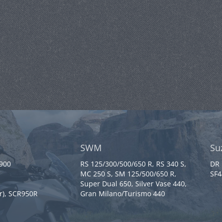
SWM
Su
 900
RS 125/300/500/650 R, RS 340 S,
DR 
MC 250 S, SM 125/500/650 R,
SF4
Super Dual 650, Silver Vase 440,
r), SCR950R
Gran Milano/Turismo 440