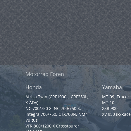
Motorrad Foren
Honda
Yamaha
Africa Twin (CRF1000L, CRF250L,
MT-09, Tracer
X-ADV)
MT-10
NC 700/750 X, NC 700/750 S,
XSR 900
Integra 700/750, CTX700N, NM4
XV 950 (R/Race
Vultus
VFR 800/1200 X Crosstourer