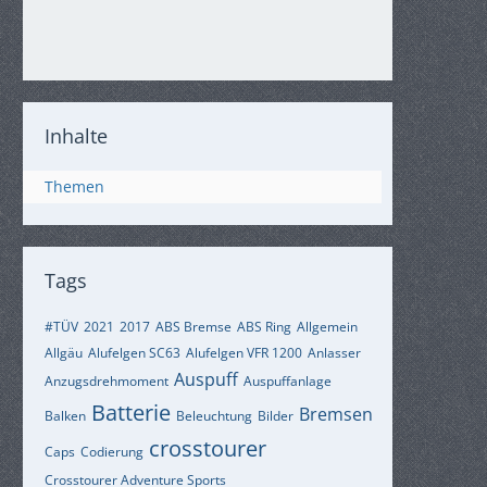
Inhalte
Themen
Tags
#TÜV
2021
2017
ABS Bremse
ABS Ring
Allgemein
Allgäu
Alufelgen SC63
Alufelgen VFR 1200
Anlasser
Auspuff
Anzugsdrehmoment
Auspuffanlage
Batterie
Bremsen
Balken
Beleuchtung
Bilder
crosstourer
Caps
Codierung
Crosstourer Adventure Sports