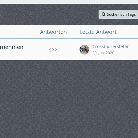
Suche nach Tags
Antworten
Letzte Antwort
vornehmen
Crosstourerstefan
8
30. Juni 2020