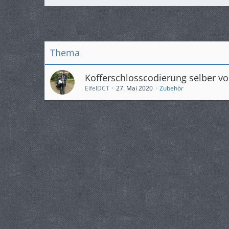
Thema
Kofferschlosscodierung selber 
EifelDCT
27. Mai 2020
Zubehör