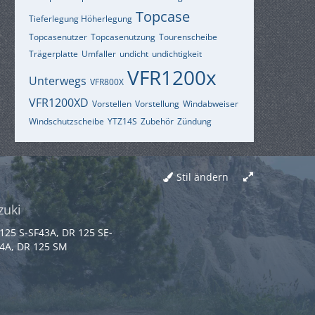
Topcase
Tieferlegung Höherlegung
Topcasenutzer
Topcasenutzung
Tourenscheibe
Trägerplatte
Umfaller
undicht
undichtigkeit
VFR1200x
Unterwegs
VFR800X
VFR1200XD
Vorstellen
Vorstellung
Windabweiser
Windschutzscheibe
YTZ14S
Zubehör
Zündung
Stil ändern
zuki
125 S-SF43A, DR 125 SE-
4A, DR 125 SM