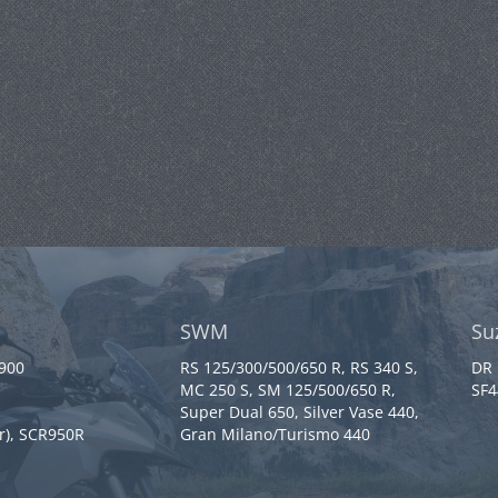
SWM
Su
 900
RS 125/300/500/650 R, RS 340 S,
DR 
MC 250 S, SM 125/500/650 R,
SF4
Super Dual 650, Silver Vase 440,
r), SCR950R
Gran Milano/Turismo 440