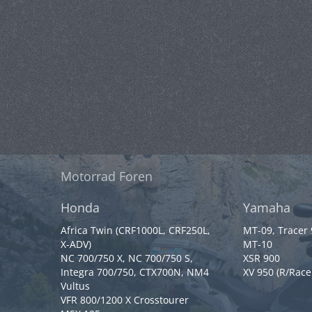
Motorrad Foren
Honda
Yamaha
Africa Twin (CRF1000L, CRF250L,
MT-09, Tracer
X-ADV)
MT-10
NC 700/750 X, NC 700/750 S,
XSR 900
Integra 700/750, CTX700N, NM4
XV 950 (R/Race
Vultus
VFR 800/1200 X Crosstourer