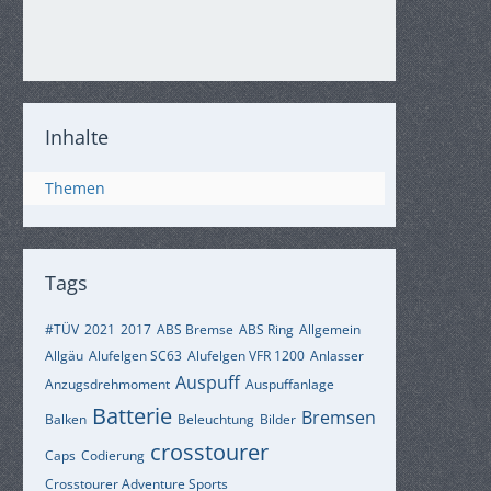
Inhalte
Themen
Tags
#TÜV
2021
2017
ABS Bremse
ABS Ring
Allgemein
Allgäu
Alufelgen SC63
Alufelgen VFR 1200
Anlasser
Auspuff
Anzugsdrehmoment
Auspuffanlage
Batterie
Bremsen
Balken
Beleuchtung
Bilder
crosstourer
Caps
Codierung
Crosstourer Adventure Sports