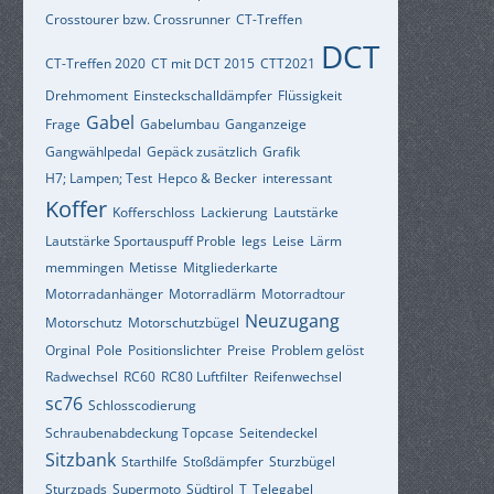
Crosstourer bzw. Crossrunner
CT-Treffen
DCT
CT-Treffen 2020
CT mit DCT 2015
CTT2021
Drehmoment
Einsteckschalldämpfer
Flüssigkeit
Gabel
Frage
Gabelumbau
Ganganzeige
Gangwählpedal
Gepäck zusätzlich
Grafik
H7; Lampen; Test
Hepco & Becker
interessant
Koffer
Kofferschloss
Lackierung
Lautstärke
Lautstärke Sportauspuff Proble
legs
Leise
Lärm
memmingen
Metisse
Mitgliederkarte
Motorradanhänger
Motorradlärm
Motorradtour
Neuzugang
Motorschutz
Motorschutzbügel
Orginal
Pole
Positionslichter
Preise
Problem gelöst
Radwechsel
RC60
RC80 Luftfilter
Reifenwechsel
sc76
Schlosscodierung
Schraubenabdeckung Topcase
Seitendeckel
Sitzbank
Starthilfe
Stoßdämpfer
Sturzbügel
Sturzpads
Supermoto
Südtirol
T
Telegabel