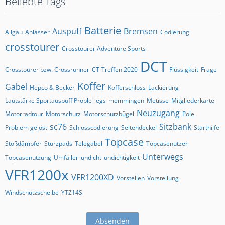
Beliebte Tags
Batterie
Auspuff
Bremsen
Allgäu
Anlasser
Codierung
crosstourer
Crosstourer Adventure Sports
DCT
Crosstourer bzw. Crossrunner
CT-Treffen 2020
Flüssigkeit
Frage
Koffer
Gabel
Hepco & Becker
Kofferschloss
Lackierung
Lautstärke Sportauspuff Proble
legs
memmingen
Metisse
Mitgliederkarte
Neuzugang
Motorradtour
Motorschutz
Motorschutzbügel
Pole
sc76
Sitzbank
Problem gelöst
Schlosscodierung
Seitendeckel
Starthilfe
Topcase
Stoßdämpfer
Sturzpads
Telegabel
Topcasenutzer
Unterwegs
Topcasenutzung
Umfaller
undicht
undichtigkeit
VFR1200x
VFR1200XD
Vorstellen
Vorstellung
Windschutzscheibe
YTZ14S