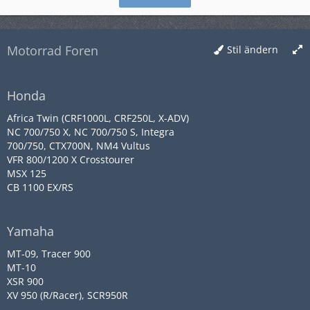
Motorrad Foren
Stil ändern
Honda
Africa Twin (CRF1000L, CRF250L, X-ADV)
NC 700/750 X, NC 700/750 S, Integra
700/750, CTX700N, NM4 Vultus
VFR 800/1200 X Crosstourer
MSX 125
CB 1100 EX/RS
Yamaha
MT-09, Tracer 900
MT-10
XSR 900
XV 950 (R/Racer), SCR950R