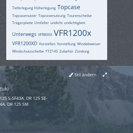
Topcase
Tieferlegung Höherlegung
Topcasenutzer
Topcasenutzung
Tourenscheibe
Trägerplatte
Umfaller
undicht
undichtigkeit
VFR1200x
Unterwegs
VFR800X
VFR1200XD
Vorstellen
Vorstellung
Windabweiser
Windschutzscheibe
YTZ14S
Zubehör
Zündung
Stil ändern
zuki
125 S-SF43A, DR 125 SE-
4A, DR 125 SM