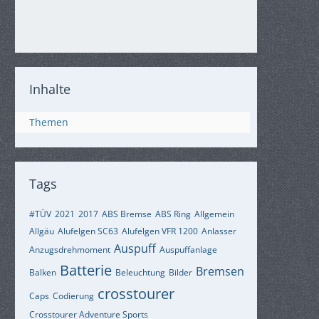
Inhalte
Themen
Tags
#TÜV
2021
2017
ABS Bremse
ABS Ring
Allgemein
Allgäu
Alufelgen SC63
Alufelgen VFR 1200
Anlasser
Auspuff
Anzugsdrehmoment
Auspuffanlage
Batterie
Bremsen
Balken
Beleuchtung
Bilder
crosstourer
Caps
Codierung
Crosstourer Adventure Sports