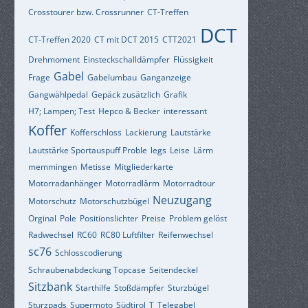
Crosstourer bzw. Crossrunner
CT-Treffen
DCT
CT-Treffen 2020
CT mit DCT 2015
CTT2021
Drehmoment
Einsteckschalldämpfer
Flüssigkeit
Gabel
Frage
Gabelumbau
Ganganzeige
Gangwählpedal
Gepäck zusätzlich
Grafik
H7; Lampen; Test
Hepco & Becker
interessant
Koffer
Kofferschloss
Lackierung
Lautstärke
Lautstärke Sportauspuff Proble
legs
Leise
Lärm
memmingen
Metisse
Mitgliederkarte
Motorradanhänger
Motorradlärm
Motorradtour
Neuzugang
Motorschutz
Motorschutzbügel
Orginal
Pole
Positionslichter
Preise
Problem gelöst
Radwechsel
RC60
RC80 Luftfilter
Reifenwechsel
sc76
Schlosscodierung
Schraubenabdeckung Topcase
Seitendeckel
Sitzbank
Starthilfe
Stoßdämpfer
Sturzbügel
Sturzpads
Supermoto
Südtirol
T
Telegabel