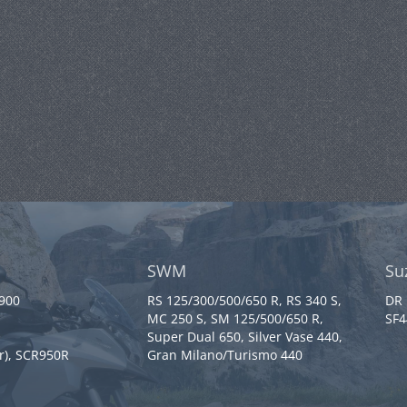
SWM
Su
 900
RS 125/300/500/650 R, RS 340 S,
DR 
MC 250 S, SM 125/500/650 R,
SF4
Super Dual 650, Silver Vase 440,
r), SCR950R
Gran Milano/Turismo 440