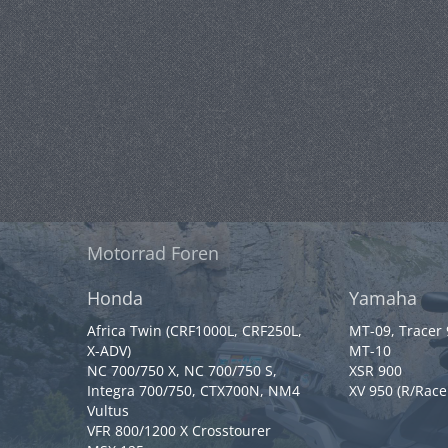
Motorrad Foren
Honda
Yamaha
Africa Twin (CRF1000L, CRF250L,
MT-09, Tracer
X-ADV)
MT-10
NC 700/750 X, NC 700/750 S,
XSR 900
Integra 700/750, CTX700N, NM4
XV 950 (R/Race
Vultus
VFR 800/1200 X Crosstourer