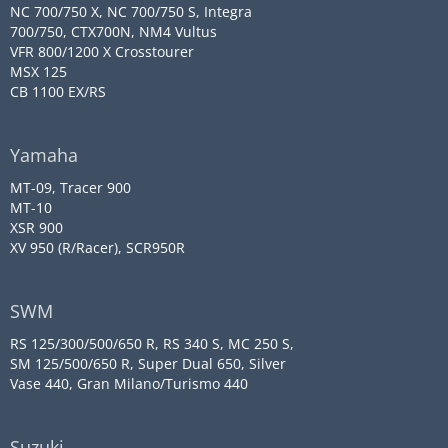
NC 700/750 X, NC 700/750 S, Integra
700/750, CTX700N, NM4 Vultus
VFR 800/1200 X Crosstourer
MSX 125
CB 1100 EX/RS
Yamaha
MT-09, Tracer 900
MT-10
XSR 900
XV 950 (R/Racer), SCR950R
SWM
RS 125/300/500/650 R, RS 340 S, MC 250 S,
SM 125/500/650 R, Super Dual 650, Silver
Vase 440, Gran Milano/Turismo 440
Suzuki