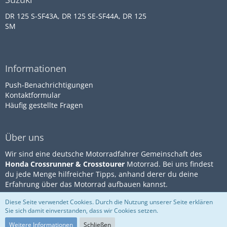
DR 125 S-SF43A, DR 125 SE-SF44A, DR 125
SM
Informationen
Push-Benachrichtigungen
Kontaktformular
Häufig gestellte Fragen
Über uns
Wir sind eine deutsche Motorradfahrer Gemeinschaft des
Honda Crossrunner & Crosstourer
Motorrad. Bei uns findest
du jede Menge hilfreicher Tipps, anhand derer du deine
Erfahrung über das Motorrad aufbauen kannst.
Diese Seite verwendet Cookies. Durch die Nutzung unserer Seite erklären
Sie sich damit einverstanden, dass wir Cookies setzen.
Community-Software:
WoltLab
Impressum
Datenschutz
Suite™
Nutzungsbestimmungen
Weitere Informationen
Schließen