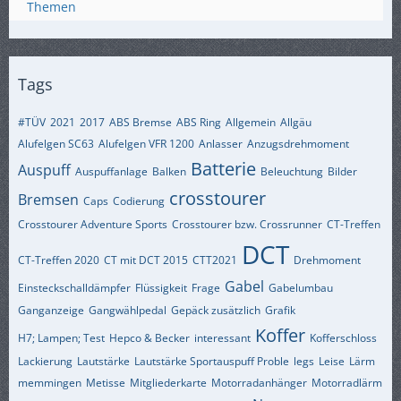
Themen
Tags
#TÜV
2021
2017
ABS Bremse
ABS Ring
Allgemein
Allgäu
Alufelgen SC63
Alufelgen VFR 1200
Anlasser
Anzugsdrehmoment
Batterie
Auspuff
Auspuffanlage
Balken
Beleuchtung
Bilder
crosstourer
Bremsen
Caps
Codierung
Crosstourer Adventure Sports
Crosstourer bzw. Crossrunner
CT-Treffen
DCT
CT-Treffen 2020
CT mit DCT 2015
CTT2021
Drehmoment
Gabel
Einsteckschalldämpfer
Flüssigkeit
Frage
Gabelumbau
Ganganzeige
Gangwählpedal
Gepäck zusätzlich
Grafik
Koffer
H7; Lampen; Test
Hepco & Becker
interessant
Kofferschloss
Lackierung
Lautstärke
Lautstärke Sportauspuff Proble
legs
Leise
Lärm
memmingen
Metisse
Mitgliederkarte
Motorradanhänger
Motorradlärm