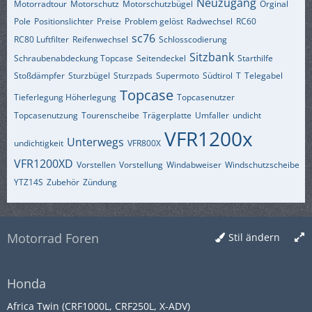
Neuzugang
Motorradtour
Motorschutz
Motorschutzbügel
Orginal
Pole
Positionslichter
Preise
Problem gelöst
Radwechsel
RC60
sc76
RC80 Luftfilter
Reifenwechsel
Schlosscodierung
Sitzbank
Schraubenabdeckung Topcase
Seitendeckel
Starthilfe
Stoßdämpfer
Sturzbügel
Sturzpads
Supermoto
Südtirol
T
Telegabel
Topcase
Tieferlegung Höherlegung
Topcasenutzer
Topcasenutzung
Tourenscheibe
Trägerplatte
Umfaller
undicht
VFR1200x
Unterwegs
undichtigkeit
VFR800X
VFR1200XD
Vorstellen
Vorstellung
Windabweiser
Windschutzscheibe
YTZ14S
Zubehör
Zündung
Motorrad Foren
Stil ändern
Honda
Africa Twin (CRF1000L, CRF250L, X-ADV)