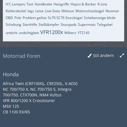
H7; Lampen; Test
Handbrake
Heizgriffe
Hepco & Becker
K-Line
Kühlerdeckel
legs
Leise
Live-Data
Metisse
Motorschutzbügel
Nivomat
OBD
Pole
Problem gelöst
Sc70 SC76 Sturzbügel
Schaltanzeige blinkt
Schaltung
Starthilfe
Stoßdämpfer
Sturzpads
Supermoto
Telegabel
VFR1200x
undicht
undichtigkeit
Wilbers
YTZ14S
Motorrad Foren
Stil ändern
Honda
Africa Twin (CRF1000L, CRF250L, X-ADV)
NC 700/750 X, NC 700/750 S, Integra
700/750, CTX700N, NM4 Vultus
VFR 800/1200 X Crosstourer
MSX 125
CB 1100 EX/RS