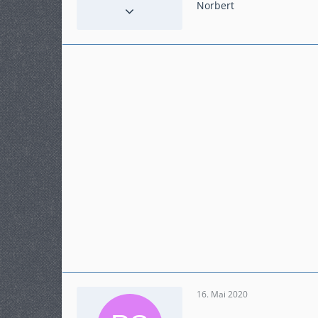
Reaktionen
35
Norbert
Punkte
605
Beiträge
106
Karteneintrag
ja
Modell
Crosstourer - klassisch
16. Mai 2020