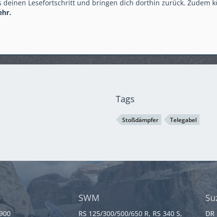
 deinen Lesefortschritt und bringen dich dorthin zurück. Zudem k
ehr.
Tags
Stoßdämpfer
Telegabel
SWM
Su
 900
RS 125/300/500/650 R, RS 340 S,
DR 