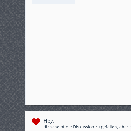
Beiträge
435
Karteneintrag
ja
Modell
Crosstourer mit DCT
Hey,
dir scheint die Diskussion zu gefallen, aber