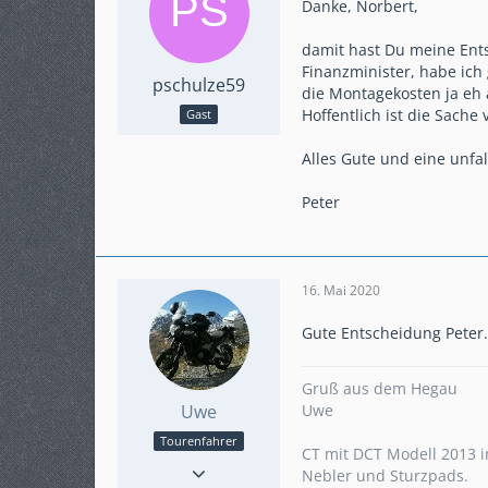
Danke, Norbert,
damit hast Du meine Ent
Finanzminister, habe ich
pschulze59
die Montagekosten ja eh
Hoffentlich ist die Sache
Gast
Alles Gute und eine unfal
Peter
16. Mai 2020
Gute Entscheidung Peter. 
Gruß aus dem Hegau
Uwe
Uwe
Tourenfahrer
CT mit DCT Modell 2013 i
Reaktionen
42
Nebler und Sturzpads.
Punkte
2.262