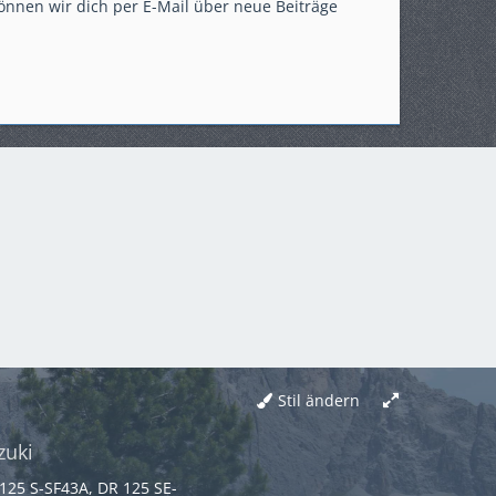
önnen wir dich per E-Mail über neue Beiträge
Stil ändern
zuki
125 S-SF43A, DR 125 SE-