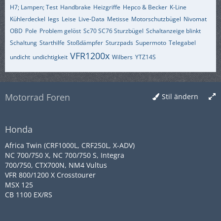
H7; Lampen; Test
Handbrake
Heizgriffe
Hepco & Becker
K-Line
Kühlerdeckel
legs
Leise
Live-Data
Metisse
Motorschutzbügel
Nivomat
OBD
Pole
Problem gelöst
Sc70 SC76 Sturzbügel
Schaltanzeige blinkt
Schaltung
Starthilfe
Stoßdämpfer
Sturzpads
Supermoto
Telegabel
VFR1200x
undicht
undichtigkeit
Wilbers
YTZ14S
Motorrad Foren
Stil ändern
Honda
Africa Twin (CRF1000L, CRF250L, X-ADV)
NC 700/750 X, NC 700/750 S, Integra
700/750, CTX700N, NM4 Vultus
VFR 800/1200 X Crosstourer
MSX 125
CB 1100 EX/RS