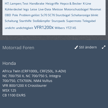
H7; Lampen; Test
Handbrake
Heizgriffe
Hepco & Becker
K-Line
Kühlerdeckel
legs
Leise
Live-Data
Metisse
Motorschutzbügel
Nivomat
OBD
Pole
Problem gelöst
Sc70 SC76 Sturzbügel
Schaltanzeige blinkt
Schaltung
Starthilfe
Stoßdämpfer
Sturzpads
Supermoto
Telegabel
VFR1200x
undicht
undichtigkeit
Wilbers
YTZ14S
Motorrad Foren
Stil ändern
Honda
Africa Twin (CRF1000L, CRF250L, X-ADV)
NC 700/750 X, NC 700/750 S, Integra
700/750, CTX700N, NM4 Vultus
VFR 800/1200 X Crosstourer
MSX 125
CB 1100 EX/RS