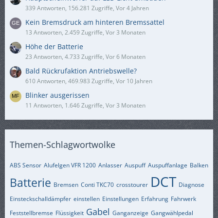
339 Antworten, 156.281 Zugriffe, Vor 4 Jahren
Kein Bremsdruck am hinteren Bremssattel
13 Antworten, 2.459 Zugriffe, Vor 3 Monaten
Höhe der Batterie
23 Antworten, 4.733 Zugriffe, Vor 6 Monaten
Bald Rückrufaktion Antriebswelle?
610 Antworten, 469.983 Zugriffe, Vor 10 Jahren
Blinker ausgerissen
11 Antworten, 1.646 Zugriffe, Vor 3 Monaten
Themen-Schlagwortwolke
ABS Sensor
Alufelgen VFR 1200
Anlasser
Auspuff
Auspuffanlage
Balken
DCT
Batterie
Bremsen
Conti TKC70
crosstourer
Diagnose
Einsteckschalldämpfer
einstellen
Einstellungen
Erfahrung
Fahrwerk
Gabel
Feststellbremse
Flüssigkeit
Ganganzeige
Gangwählpedal