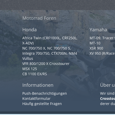
Motorrad Foren
Honda
Yamaha
Africa Twin (CRF1000L, CRF250L,
MT-09, Tracer
X-ADV)
MT-10
NC 700/750 X, NC 700/750 S,
XSR 900
Integra 700/750, CTX700N, NM4
XV 950 (R/Race
Vultus
VFR 800/1200 X Crosstourer
MSX 125
CB 1100 EX/RS
Informationen
Über u
Push-Benachrichtigungen
Wir sind
Kontaktformular
Crossto
Häufig gestellte Fragen
derer du