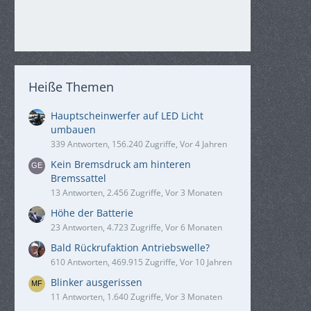
Heiße Themen
Hauptscheinwerfer auf LED Licht
umbauen
339 Antworten, 156.240 Zugriffe, Vor 4 Jahren
Kein Bremsdruck am hinteren
Bremssattel
13 Antworten, 2.456 Zugriffe, Vor 3 Monaten
Höhe der Batterie
23 Antworten, 4.723 Zugriffe, Vor 6 Monaten
Bald Rückrufaktion Antriebswelle?
610 Antworten, 469.915 Zugriffe, Vor 10 Jahren
Blinker ausgerissen
11 Antworten, 1.640 Zugriffe, Vor 3 Monaten