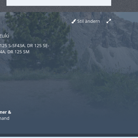
Stil ändern
zuki
125 S-SF43A, DR 125 SE-
4A, DR 125 SM
ner &
nhand