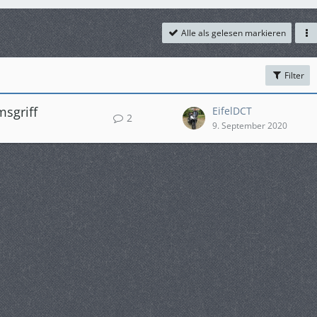
Alle als gelesen markieren
Filter
msgriff
EifelDCT
2
9. September 2020