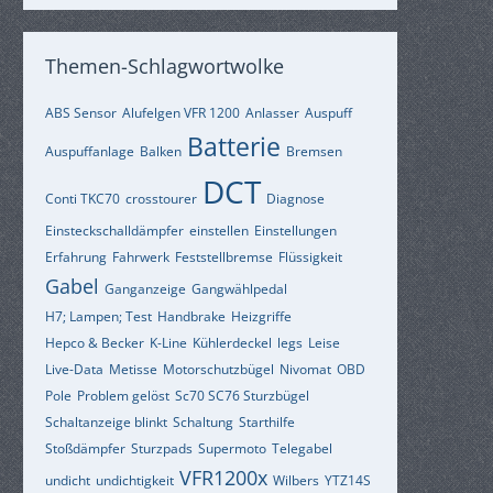
Themen-Schlagwortwolke
ABS Sensor
Alufelgen VFR 1200
Anlasser
Auspuff
Batterie
Auspuffanlage
Balken
Bremsen
DCT
Conti TKC70
crosstourer
Diagnose
Einsteckschalldämpfer
einstellen
Einstellungen
Erfahrung
Fahrwerk
Feststellbremse
Flüssigkeit
Gabel
Ganganzeige
Gangwählpedal
H7; Lampen; Test
Handbrake
Heizgriffe
Hepco & Becker
K-Line
Kühlerdeckel
legs
Leise
Live-Data
Metisse
Motorschutzbügel
Nivomat
OBD
Pole
Problem gelöst
Sc70 SC76 Sturzbügel
Schaltanzeige blinkt
Schaltung
Starthilfe
Stoßdämpfer
Sturzpads
Supermoto
Telegabel
VFR1200x
undicht
undichtigkeit
Wilbers
YTZ14S