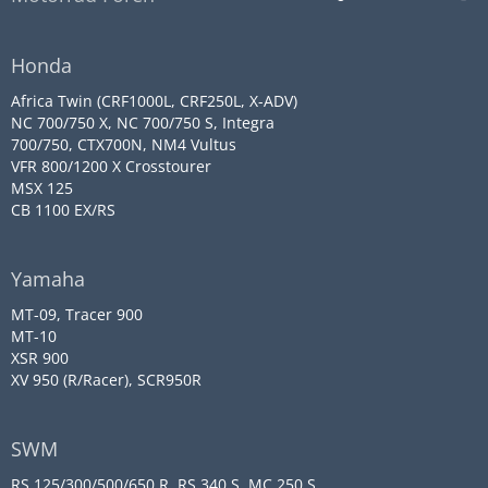
Honda
Africa Twin (CRF1000L, CRF250L, X-ADV)
NC 700/750 X, NC 700/750 S, Integra
700/750, CTX700N, NM4 Vultus
VFR 800/1200 X Crosstourer
MSX 125
CB 1100 EX/RS
Yamaha
MT-09, Tracer 900
MT-10
XSR 900
XV 950 (R/Racer), SCR950R
SWM
RS 125/300/500/650 R, RS 340 S, MC 250 S,