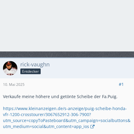
rick-vaughn
Entdecker
#1
10. Mai 2025
Verkaufe meine höhere und getönte Scheibe der Fa.Puig.
https://www.kleinanzeigen.de/s-anzeige/puig-scheibe-honda-
vfr-1200-crosstourer/3067652912-306-7900?
utm_source=copyToPasteboard&utm_campaign=socialbuttons&
utm_medium=social&utm_content=app_ios