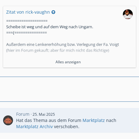
Zitat von rick-vaughn
===================
Scheibe ist weg und auf dem Weg nach Ungarn.
==={===============
Außerdem eine Lenkererhöhung bzw. Verlegung der Fa. Voigt
(hier im Forum gekauft; aber für mich nicht das Richtige)
Alles anzeigen
https://www.kleinanzeigen.de/s…
ocial&utm_content=app_ios
Für Forumsmitglieder 5€ Rabatt pro Artikel.
Forum
25. Mai 2025
Hat das Thema aus dem Forum
Marktplatz
nach
Marktplatz Archiv
verschoben.