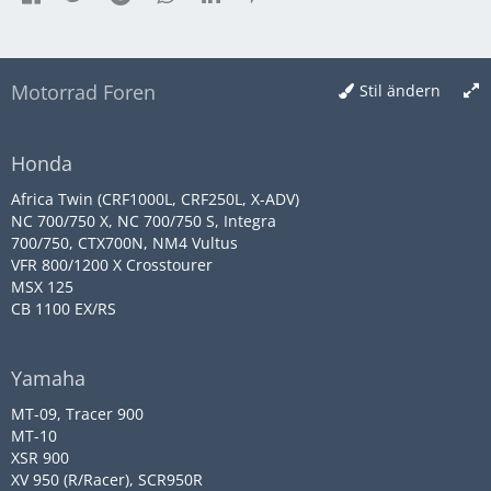
Motorrad Foren
Stil ändern
Honda
Africa Twin (CRF1000L, CRF250L, X-ADV)
NC 700/750 X, NC 700/750 S, Integra
700/750, CTX700N, NM4 Vultus
VFR 800/1200 X Crosstourer
MSX 125
CB 1100 EX/RS
Yamaha
MT-09, Tracer 900
Gruß Carsten
MT-10
XSR 900
XV 950 (R/Racer), SCR950R