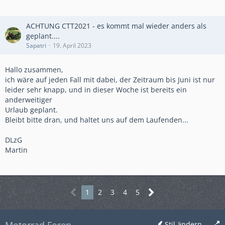
ACHTUNG CTT2021 - es kommt mal wieder anders als
geplant....
Sapatri
19. April 2023
Hallo zusammen,
ich wäre auf jeden Fall mit dabei, der Zeitraum bis Juni ist nur
leider sehr knapp, und in dieser Woche ist bereits ein
anderweitiger
Urlaub geplant.
Bleibt bitte dran, und haltet uns auf dem Laufenden...
DLzG
Martin
1
2
3
4
5
Stil ändern