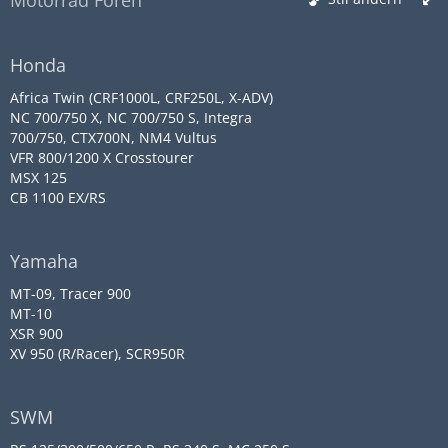
Motorrad Foren
Honda
Africa Twin (CRF1000L, CRF250L, X-ADV)
NC 700/750 X, NC 700/750 S, Integra
700/750, CTX700N, NM4 Vultus
VFR 800/1200 X Crosstourer
MSX 125
CB 1100 EX/RS
Yamaha
MT-09, Tracer 900
MT-10
XSR 900
XV 950 (R/Racer), SCR950R
SWM