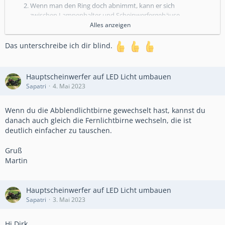
Wenn man den Ring doch abnimmt, kann er sich
zwischen Lampenhalter und Scheinwerfergehäuse
verabschieden.
Alles anzeigen
Die Standlichter können in das Scheinwerfergehäuse
Das unterschreibe ich dir blind.
rutschen.
Aber wenn wir dann endlich fertig sind, überzeugt uns
das Ergebnis und entschädigt uns für alle Mühen.
Hauptscheinwerfer auf LED Licht umbauen
Sapatri
4. Mai 2023
Wenn du die Abblendlichtbirne gewechselt hast, kannst du
danach auch gleich die Fernlichtbirne wechseln, die ist
deutlich einfacher zu tauschen.
Gruß
Martin
Hauptscheinwerfer auf LED Licht umbauen
Sapatri
3. Mai 2023
Hi Dirk,