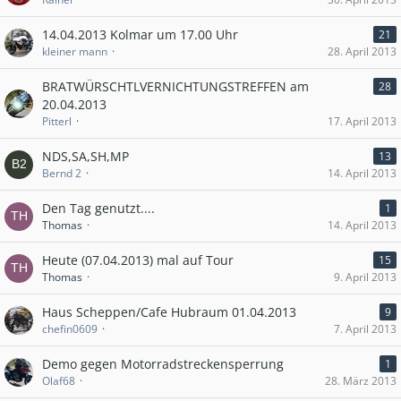
14.04.2013 Kolmar um 17.00 Uhr
21
kleiner mann
28. April 2013
BRATWÜRSCHTLVERNICHTUNGSTREFFEN am
28
20.04.2013
Pitterl
17. April 2013
NDS,SA,SH,MP
13
Bernd 2
14. April 2013
Den Tag genutzt....
1
Thomas
14. April 2013
Heute (07.04.2013) mal auf Tour
15
Thomas
9. April 2013
Haus Scheppen/Cafe Hubraum 01.04.2013
9
chefin0609
7. April 2013
Demo gegen Motorradstreckensperrung
1
Olaf68
28. März 2013