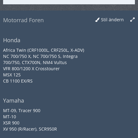
Motorrad Foren
Stil ändern
Honda
Africa Twin (CRF1000L, CRF250L, X-ADV)
NC 700/750 X, NC 700/750 S, Integra
700/750, CTX700N, NM4 Vultus
VFR 800/1200 X Crosstourer
MSX 125
CB 1100 EX/RS
Yamaha
MT-09, Tracer 900
MT-10
XSR 900
XV 950 (R/Racer), SCR950R