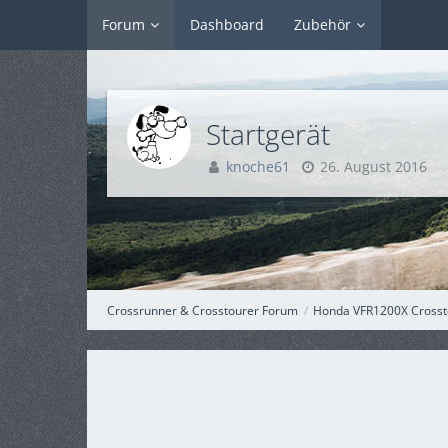
Forum
Dashboard
Zubehör
Startgerät
knoche61
26. August 2016
Crossrunner & Crosstourer Forum
Honda VFR1200X Crosst