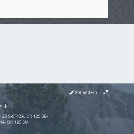
Stil ändern
zuki
125 S-SF43A, DR 125 SE-
4A, DR 125 SM