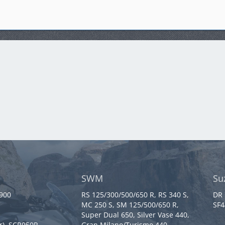
SWM
Su
 900
RS 125/300/500/650 R, RS 340 S,
DR 
MC 250 S, SM 125/500/650 R,
SF4
Super Dual 650, Silver Vase 440,
r), SCR950R
Gran Milano/Turismo 440