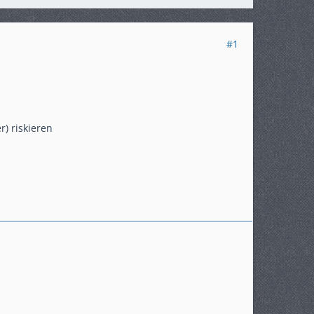
#1
) riskieren