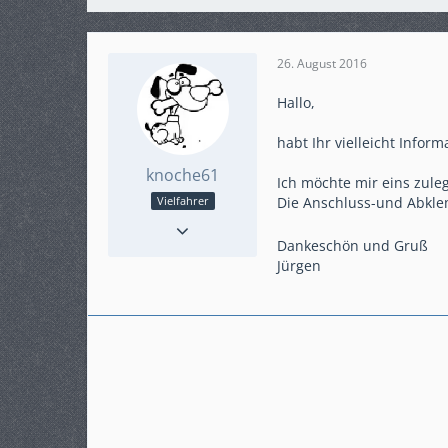
26. August 2016
Hallo,
habt Ihr vielleicht Infor
knoche61
Ich möchte mir eins zule
Vielfahrer
Die Anschluss-und Abkle
Punkte
765
Beiträge
145
Dankeschön und Gruß
Jürgen
Karteneintrag
ja
Modell
Crosstourer mit DCT