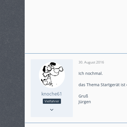
30. August 2016
Ich nochmal.
das Thema Startgerät ist 
knoche61
Gruß
Jürgen
Vielfahrer
Punkte
765
Beiträge
145
Karteneintrag
ja
Modell