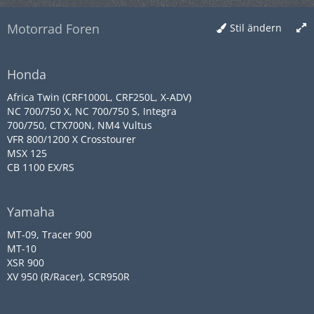
Motorrad Foren
Stil ändern
Honda
Africa Twin (CRF1000L, CRF250L, X-ADV)
NC 700/750 X, NC 700/750 S, Integra
700/750, CTX700N, NM4 Vultus
VFR 800/1200 X Crosstourer
MSX 125
CB 1100 EX/RS
Yamaha
MT-09, Tracer 900
MT-10
XSR 900
XV 950 (R/Racer), SCR950R