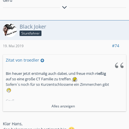
Gerd
Bremsen macht die Felge dreckig!!!!!!!!!!!
Anders gesagt: Bremsen ist die Umwandlung hochwertiger
Black Joker
Geschwindigkeit in sinnlose Wärme!
Stuntfahrer
#74
19. Mai 2019
Zitat von troedler
Bin heuer jetzt erstmalig auch dabei, und freue mich
rießig
auf so eine große CT Familie zu treffen
Sofern´s noch für so Kurzentschlossene ein Zimmerchen gibt
Gruß
Hans aus Obb.
Alles anzeigen
Klar Hans,