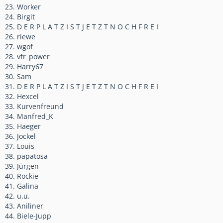
23. Worker
24. Birgit
25. D E R P L A T Z I S T J E T Z T N O C H F R E I
26. riewe
27. wgof
28. vfr_power
29. Harry67
30. Sam
31. D E R P L A T Z I S T J E T Z T N O C H F R E I
32. Hexcel
33. Kurvenfreund
34. Manfred_K
35. Haeger
36. Jockel
37. Louis
38. papatosa
39. Jürgen
40. Rockie
41. Galina
42. u.u.
43. Aniliner
44. Biele-Jupp