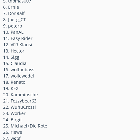
5. thomas007
6. Ernie
7. DonRalf
8. Joerg_CT
9. peterp
10. PanAL
11. Easy Rider
12. VFR Klausi
13. Hector
14. Siggi
15. Claudia
16. wolfonbass
17. wollewedel
18. Renato
19. KEX
20. Kamminsche
21. Fozzybear63
22. WuhuCrossi
23. Worker
24. Birgit
25. Michael+Die Rote
26. riewe
27. wgof