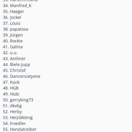
34. Manfred_K
35. Haeger
36. Jockel
37. Louis
38. papatosa
39. Jürgen
40. Rockie
41. Galina
42. u.u.
43. Aniliner
44. Biele-Jupp
45. Christof
46. Dancersixtyone
47. Kuck
48. HGB
49. Hubi
50. gerryking73
51. dkvbg
52. Herby
53. Heizölkönig
54. troedler
55. Hondatreiber