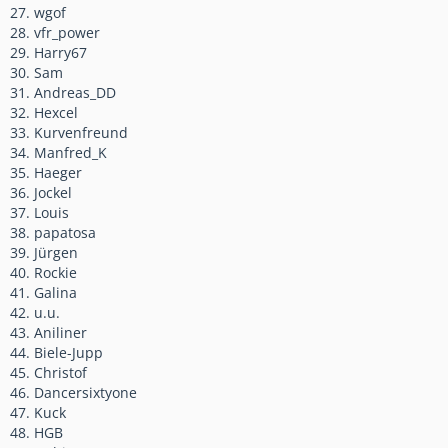
27. wgof
28. vfr_power
29. Harry67
30. Sam
31. Andreas_DD
32. Hexcel
33. Kurvenfreund
34. Manfred_K
35. Haeger
36. Jockel
37. Louis
38. papatosa
39. Jürgen
40. Rockie
41. Galina
42. u.u.
43. Aniliner
44. Biele-Jupp
45. Christof
46. Dancersixtyone
47. Kuck
48. HGB