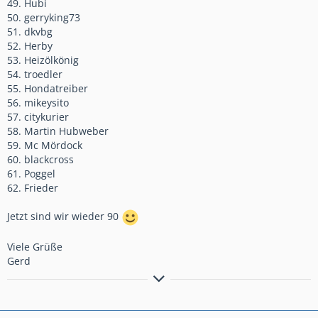
49. Hubi
50. gerryking73
51. dkvbg
52. Herby
53. Heizölkönig
54. troedler
55. Hondatreiber
56. mikeysito
57. citykurier
58. Martin Hubweber
59. Mc Mördock
60. blackcross
61. Poggel
62. Frieder
Jetzt sind wir wieder 90
Viele Grüße
Gerd
Bremsen macht die Felge dreckig!!!!!!!!!!!
Anders gesagt: Bremsen ist die Umwandlung hochwertiger