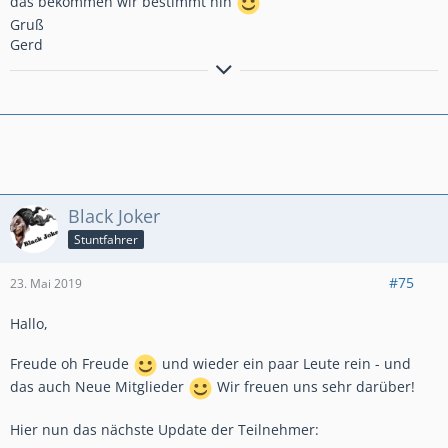
das bekommen wir bestimmt hin
Gruß
Gerd
Bremsen macht die Felge dreckig!!!!!!!!!!!
Anders gesagt: Bremsen ist die Umwandlung hochwertiger
Geschwindigkeit in sinnlose Wärme!
Black Joker
Stuntfahrer
#75
23. Mai 2019
Hallo,
Freude oh Freude
und wieder ein paar Leute rein - und
das auch Neue Mitglieder
Wir freuen uns sehr darüber!
Hier nun das nächste Update der Teilnehmer: