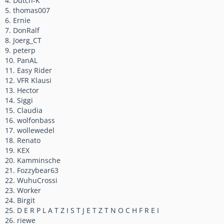
4. Dutch-K
5. thomas007
6. Ernie
7. DonRalf
8. Joerg_CT
9. peterp
10. PanAL
11. Easy Rider
12. VFR Klausi
13. Hector
14. Siggi
15. Claudia
16. wolfonbass
17. wollewedel
18. Renato
19. KEX
20. Kamminsche
21. Fozzybear63
22. WuhuCrossi
23. Worker
24. Birgit
25. D E R P L A T Z I S T J E T Z T N O C H F R E I
26. riewe