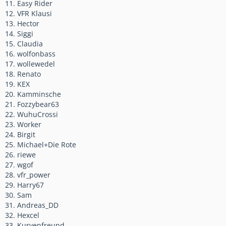
11. Easy Rider
12. VFR Klausi
13. Hector
14. Siggi
15. Claudia
16. wolfonbass
17. wollewedel
18. Renato
19. KEX
20. Kamminsche
21. Fozzybear63
22. WuhuCrossi
23. Worker
24. Birgit
25. Michael+Die Rote
26. riewe
27. wgof
28. vfr_power
29. Harry67
30. Sam
31. Andreas_DD
32. Hexcel
33. Kurvenfreund