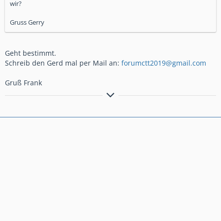
wir?
Gruss Gerry
Geht bestimmt.
Schreib den Gerd mal per Mail an:
forumctt2019@gmail.com
Gruß Frank
´15er Crosstourer DCT,Honda-Koffersatz, Ermax-
Tourenscheibe,GSG-Crashpads,Bagster-Tankschutz,Givi-
xStream-Werkzeugtasche, lights4all-Rauchglas-Rücklicht,SW-
Hauptständer,SW-Fußrasten,Bodystyle-Hinterradabdeckung,
Givi-Motorschutz,BSG-Kardanschutz