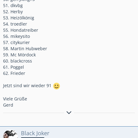
51. dkvbg
52. Herby
53. Heizölkönig
54. troedler
55. Hondatreiber
56. mikeysito
57. citykurier
58. Martin Hubweber
59. Mc Mördock
60. blackcross
61. Poggel
62. Frieder
Jetzt sind wir wieder 91
Viele Grüße
Gerd
Bremsen macht die Felge dreckig!!!!!!!!!!!
Anders gesagt: Bremsen ist die Umwandlung hochwertiger
Black Joker
Geschwindigkeit in sinnlose Wärme!