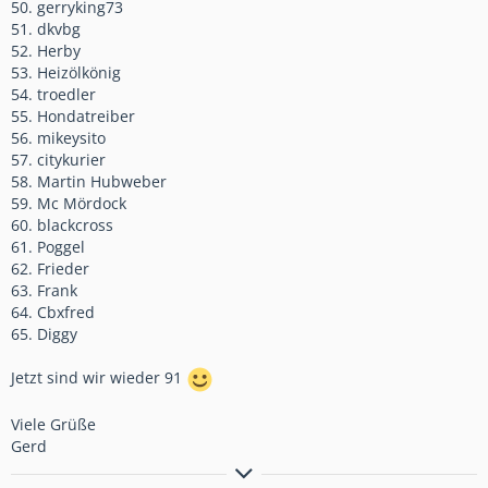
50. gerryking73
51. dkvbg
52. Herby
53. Heizölkönig
54. troedler
55. Hondatreiber
56. mikeysito
57. citykurier
58. Martin Hubweber
59. Mc Mördock
60. blackcross
61. Poggel
62. Frieder
63. Frank
64. Cbxfred
65. Diggy
Jetzt sind wir wieder 91
Viele Grüße
Gerd
Bremsen macht die Felge dreckig!!!!!!!!!!!