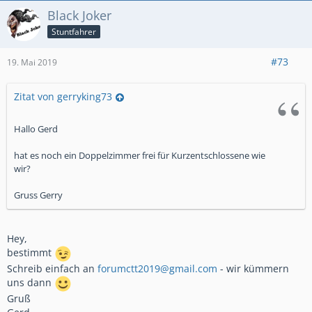
Black Joker
Stuntfahrer
#73
19. Mai 2019
Zitat von gerryking73
Hallo Gerd
hat es noch ein Doppelzimmer frei für Kurzentschlossene wie
wir?
Gruss Gerry
Hey,
bestimmt
Schreib einfach an
forumctt2019@gmail.com
- wir kümmern
uns dann
Gruß