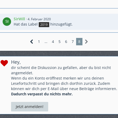
Anders gesagt: Bremsen ist die Umwandlung hochwertiger
Geschwindigkeit in sinnlose Wärme!
SirWill
4. Februar 2020
Hat das Label
hinzugefügt.
2019
1
…
4
5
6
7
8
Hey,
dir scheint die Diskussion zu gefallen, aber du bist nicht
angemeldet.
Wenn du ein Konto eröffnest merken wir uns deinen
Lesefortschritt und bringen dich dorthin zurück. Zudem
können wir dich per E-Mail über neue Beiträge informieren.
Dadurch verpasst du nichts mehr.
Jetzt anmelden!