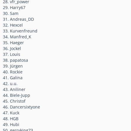
28. vfr_power
29. Harry67
30. Sam
31. Andreas_DD
32. Hexcel
33. Kurvenfreund
34. Manfred_K
35. Haeger
36. Jockel
37. Louis
38. papatosa
39. Jürgen
40. Rockie
41. Galina
42. u.u.
43. Aniliner
44. Biele-Jupp
45. Christof
46. Dancersixtyone
47. Kuck
48. HGB
49. Hubi
50. gerryking73