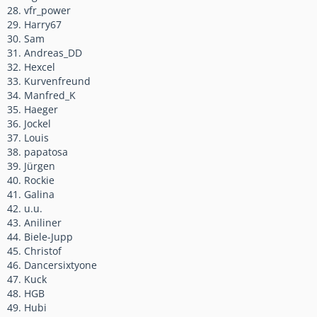
28. vfr_power
29. Harry67
30. Sam
31. Andreas_DD
32. Hexcel
33. Kurvenfreund
34. Manfred_K
35. Haeger
36. Jockel
37. Louis
38. papatosa
39. Jürgen
40. Rockie
41. Galina
42. u.u.
43. Aniliner
44. Biele-Jupp
45. Christof
46. Dancersixtyone
47. Kuck
48. HGB
49. Hubi