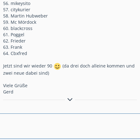
56. mikeysito
57. citykurier
58. Martin Hubweber
59. Mc Mördock
60. blackcross
61. Poggel
62. Frieder
63. Frank
64. Cbxfred
Jetzt sind wir wieder 90
(da drei doch alleine kommen und
zwei neue dabei sind)
Viele Grüße
Gerd
Bremsen macht die Felge dreckig!!!!!!!!!!!
Anders gesagt: Bremsen ist die Umwandlung hochwertiger
Geschwindigkeit in sinnlose Wärme!