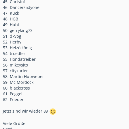
45. Christof
46. Dancersixtyone
47. Kuck
48. HGB
49. Hubi
50. gerryking73
51. dkvbg
52. Herby
53. Heizölkönig
54. troedler
55. Hondatreiber
56. mikeysito
57. citykurier
58. Martin Hubweber
59. Mc Mördock
60. blackcross
61. Poggel
62. Frieder
Jetzt sind wir wieder 89
Viele Grüße