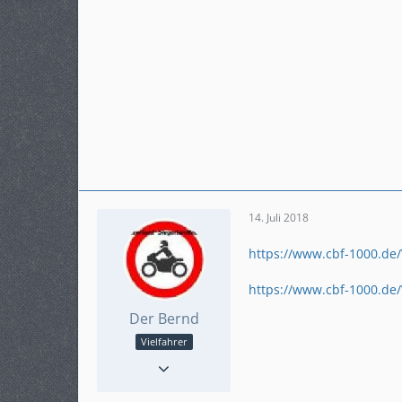
14. Juli 2018
https://www.cbf-1000.d
https://www.cbf-1000.d
Der Bernd
Vielfahrer
Punkte
795
Beiträge
131
Karteneintrag
ja