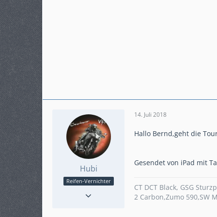
14. Juli 2018
Hallo Bernd,geht die To
Gesendet von iPad mit Ta
Hubi
Reifen-Vernichter
CT DCT Black, GSG Sturzp
Reaktionen
4
2 Carbon,Zumo 590,SW M
Punkte
1.194
Beiträge
225