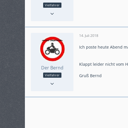
Vielfahrer
Punkte
795
Beiträge
131
Karteneintrag
ja
Modell
Crosstourer
14. Juli 2018
Ich poste heute Abend ma
Klappt leider nicht vom 
Der Bernd
Gruß Bernd
Vielfahrer
Punkte
795
Beiträge
131
Karteneintrag
ja
Modell
Crosstourer