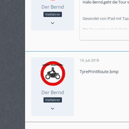
Hallo Bernd,geht die Tour
Der Bernd
Vielfahrer
Gesendet von iPad mit Tap
Punkte
795
Beiträge
131
Die Tour geht zurück Richt
Karteneintrag
ja
Halbe Std von der Möhne e
Modell
Crosstourer
Gruß Bernd
5
14. Juli 2018
TyrePrintRoute.bmp
Der Bernd
Vielfahrer
Punkte
795
Beiträge
131
Karteneintrag
ja
Modell
Crosstourer