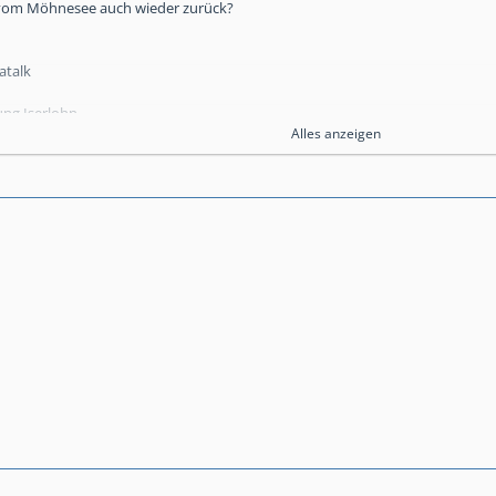
 vom Möhnesee auch wieder zurück?
atalk
ung Iserlohn
ntfernt
Alles anzeigen