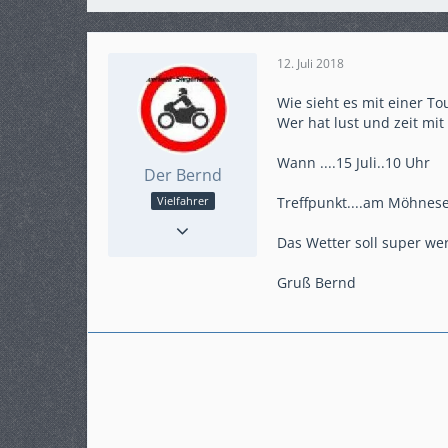
12. Juli 2018
Wie sieht es mit einer To
Wer hat lust und zeit mit
Wann ....15 Juli..10 Uhr
Der Bernd
Treffpunkt....am Möhnesee
Vielfahrer
Punkte
795
Das Wetter soll super we
Beiträge
131
Karteneintrag
ja
Gruß Bernd
Modell
Crosstourer