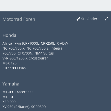
Motorrad Foren
Stil ändern
Honda
Africa Twin (CRF1000L, CRF250L, X-ADV)
NC 700/750 X, NC 700/750 S, Integra
700/750, CTX700N, NM4 Vultus
VFR 800/1200 X Crosstourer
MSX 125
CB 1100 EX/RS
Yamaha
MT-09, Tracer 900
MT-10
XSR 900
XV 950 (R/Racer), SCR950R