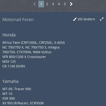
1
2
3
4
5
Motorrad Foren
Stil ändern
Honda
Africa Twin (CRF1000L, CRF250L, X-ADV)
NC 700/750 X, NC 700/750 S, Integra
700/750, CTX700N, NM4 Vultus
VFR 800/1200 X Crosstourer
MSX 125
CB 1100 EX/RS
Yamaha
MT-09, Tracer 900
MT-10
XSR 900
XV 950 (R/Racer), SCR950R