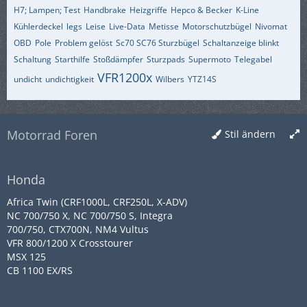
H7; Lampen; Test
Handbrake
Heizgriffe
Hepco & Becker
K-Line
Kühlerdeckel
legs
Leise
Live-Data
Metisse
Motorschutzbügel
Nivomat
OBD
Pole
Problem gelöst
Sc70 SC76 Sturzbügel
Schaltanzeige blinkt
Schaltung
Starthilfe
Stoßdämpfer
Sturzpads
Supermoto
Telegabel
VFR1200x
undicht
undichtigkeit
Wilbers
YTZ14S
Motorrad Foren
Stil ändern
Honda
Africa Twin (CRF1000L, CRF250L, X-ADV)
NC 700/750 X, NC 700/750 S, Integra
700/750, CTX700N, NM4 Vultus
VFR 800/1200 X Crosstourer
MSX 125
CB 1100 EX/RS