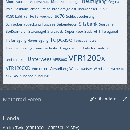
Neuzugang
Motorradtour
Motorschutz
Motorschutzbügel
Orginal
Pole
Positionslichter
Preise
Problem gelöst
Radwechsel
RC60
sc76
RC80 Luftfilter
Reifenwechsel
Schlosscodierung
Sitzbank
Schraubenabdeckung Topcase
Seitendeckel
Starthilfe
Stoßdämpfer
Sturzbügel
Sturzpads
Supermoto
Südtirol
T
Telegabel
Topcase
Tieferlegung Höherlegung
Topcasenutzer
Topcasenutzung
Tourenscheibe
Trägerplatte
Umfaller
undicht
VFR1200x
Unterwegs
undichtigkeit
VFR800X
VFR1200XD
Vorstellen
Vorstellung
Windabweiser
Windschutzscheibe
YTZ14S
Zubehör
Zündung
Motorrad Foren
Stil ändern
Honda
Africa Twin (CRF1000L, CRF250L, X-ADV)