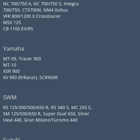
NC 700/750 X, NC 700/750 S, Integra
700/750, CTX700N, NM4 Vultus
VFR 800/1200 X Crosstourer
MSX 125
CB 1100 EX/RS
Yamaha
MT-09, Tracer 900
MT-10
XSR 900
XV 950 (R/Racer), SCR950R
SWM
RS 125/300/500/650 R, RS 340 S, MC 250 S,
SM 125/500/650 R, Super Dual 650, Silver
Vase 440, Gran Milano/Turismo 440
Suzuki