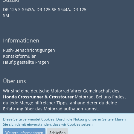
DR 125 S-SF43A, DR 125 SE-SF44A, DR 125
SM
Informationen
Push-Benachrichtigungen
Kontaktformular
Häufig gestellte Fragen
Über uns
Wir sind eine deutsche Motorradfahrer Gemeinschaft des
Honda Crossrunner & Crosstourer
Motorrad. Bei uns findest
du jede Menge hilfreicher Tipps, anhand derer du deine
Erfahrung über das Motorrad aufbauen kannst.
Diese Seite verwendet Cookies. Durch die Nutzung unserer Seite erklären
Sie sich damit einverstanden, dass wir Cookies setzen.
Community-Software:
WoltLab
Impressum
Datenschutz
Suite™
Nutzungsbestimmungen
Weitere Informationen
Schließen