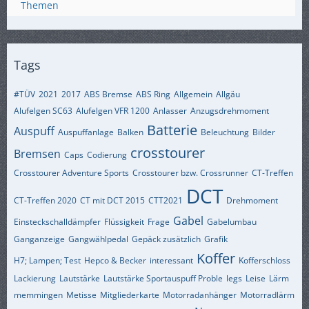
Themen
Tags
#TÜV
2021
2017
ABS Bremse
ABS Ring
Allgemein
Allgäu
Alufelgen SC63
Alufelgen VFR 1200
Anlasser
Anzugsdrehmoment
Batterie
Auspuff
Auspuffanlage
Balken
Beleuchtung
Bilder
crosstourer
Bremsen
Caps
Codierung
Crosstourer Adventure Sports
Crosstourer bzw. Crossrunner
CT-Treffen
DCT
CT-Treffen 2020
CT mit DCT 2015
CTT2021
Drehmoment
Gabel
Einsteckschalldämpfer
Flüssigkeit
Frage
Gabelumbau
Ganganzeige
Gangwählpedal
Gepäck zusätzlich
Grafik
Koffer
H7; Lampen; Test
Hepco & Becker
interessant
Kofferschloss
Lackierung
Lautstärke
Lautstärke Sportauspuff Proble
legs
Leise
Lärm
memmingen
Metisse
Mitgliederkarte
Motorradanhänger
Motorradlärm