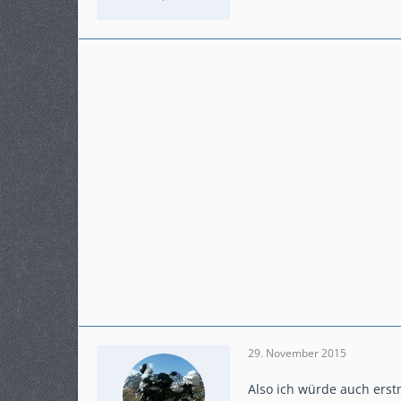
Punkte
1.194
Beiträge
225
Karteneintrag
ja
Modell
DCT
29. November 2015
Also ich würde auch erstm