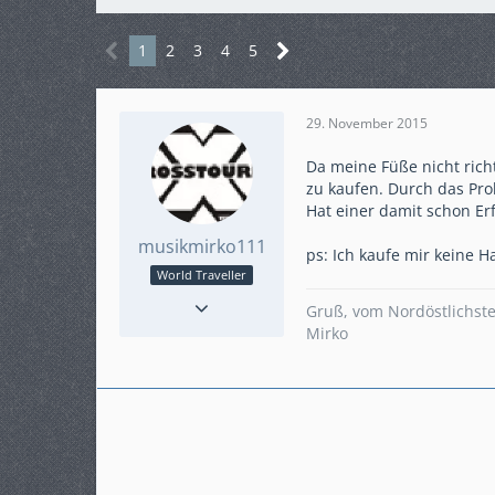
1
2
3
4
5
29. November 2015
Da meine Füße nicht rich
zu kaufen. Durch das Pro
Hat einer damit schon Er
musikmirko111
ps: Ich kaufe mir keine
World Traveller
Reaktionen
1
Gruß, vom Nordöstlichst
Punkte
3.761
Mirko
Beiträge
710
Karteneintrag
ja
Modell
Crosstourer XS