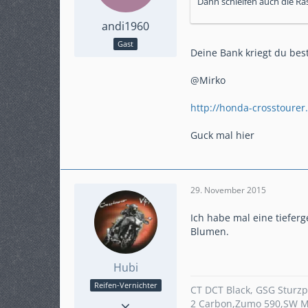
Dann schleifen auch die Ra
andi1960
Gast
Deine Bank kriegt du bes
@Mirko
http://honda-crosstoure
Guck mal hier
29. November 2015
Ich habe mal eine tiefer
Blumen.
Hubi
Reifen-Vernichter
CT DCT Black, GSG Sturzp
Reaktionen
4
2 Carbon,Zumo 590,SW M