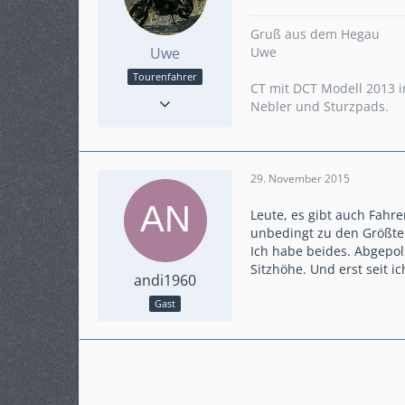
Gruß aus dem Hegau
Uwe
Uwe
Tourenfahrer
CT mit DCT Modell 2013 i
Reaktionen
42
Nebler und Sturzpads.
Punkte
2.262
Beiträge
435
Karteneintrag
ja
Modell
29. November 2015
Crosstourer mit DCT
Leute, es gibt auch Fahr
unbedingt zu den Größte
Ich habe beides. Abgepo
Sitzhöhe. Und erst seit ic
andi1960
Gast