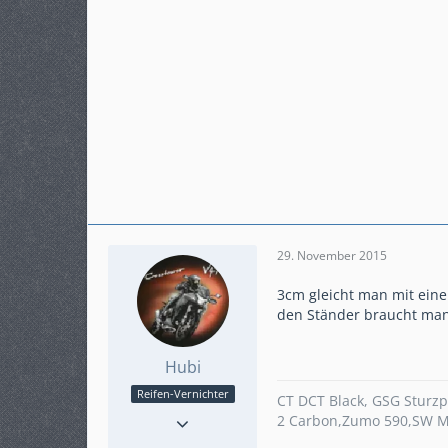
29. November 2015
3cm gleicht man mit eine
den Ständer braucht man
Hubi
Reifen-Vernichter
CT DCT Black, GSG Sturzp
Reaktionen
4
2 Carbon,Zumo 590,SW M
Punkte
1.194