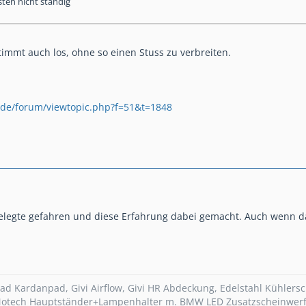
sten nicht ständig
timmt auch los, ohne so einen Stuss zu verbreiten.
r.de/forum/viewtopic.php?f=51&t=1848
gelegte gefahren und diese Erfahrung dabei gemacht. Auch wenn da
ad Kardanpad, Givi Airflow, Givi HR Abdeckung, Edelstahl Kühlers
otech Hauptständer+Lampenhalter m. BMW LED Zusatzscheinwerfe