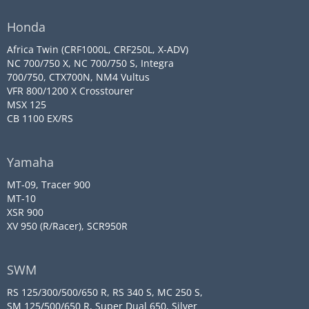
Honda
Africa Twin (CRF1000L, CRF250L, X-ADV)
NC 700/750 X, NC 700/750 S, Integra
700/750, CTX700N, NM4 Vultus
VFR 800/1200 X Crosstourer
MSX 125
CB 1100 EX/RS
Yamaha
MT-09, Tracer 900
MT-10
XSR 900
XV 950 (R/Racer), SCR950R
SWM
RS 125/300/500/650 R, RS 340 S, MC 250 S,
SM 125/500/650 R, Super Dual 650, Silver