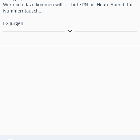
Wer noch dazu kommen will...... bitte PN bis Heute Abend. für
Nummerntausch....
LG Jürgen
HD FatBob 107 - Iron Red
- Sitzbank von Niklas Lange,
TomTom 400/550 - SHOI GT Air / SHOI NeoTec 2