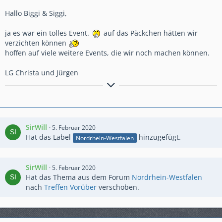
Hallo Biggi & Siggi,
ja es war ein tolles Event.
auf das Päckchen hätten wir
verzichten können
hoffen auf viele weitere Events, die wir noch machen können.
LG Christa und Jürgen
HD FatBob 107 - Iron Red
- Sitzbank von Niklas Lange,
TomTom 400/550 - SHOI GT Air / SHOI NeoTec 2
SirWill
5. Februar 2020
Hat das Label
hinzugefügt.
Nordrhein-Westfalen
SirWill
5. Februar 2020
Hat das Thema aus dem Forum
Nordrhein-Westfalen
nach
Treffen Vorüber
verschoben.