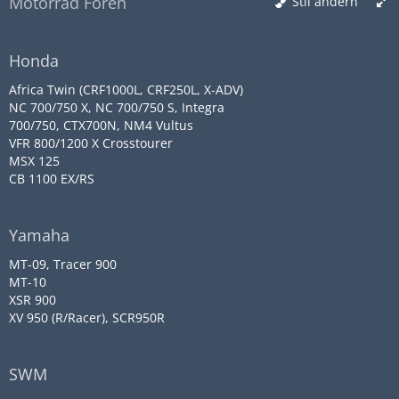
Motorrad Foren
Stil ändern
Honda
Africa Twin (CRF1000L, CRF250L, X-ADV)
NC 700/750 X, NC 700/750 S, Integra
700/750, CTX700N, NM4 Vultus
VFR 800/1200 X Crosstourer
MSX 125
CB 1100 EX/RS
Yamaha
MT-09, Tracer 900
MT-10
XSR 900
XV 950 (R/Racer), SCR950R
SWM