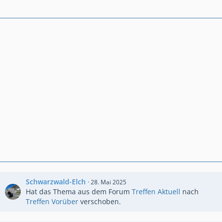
Kurven sind die wohl erotischste Verbindung
zwischen zwei Punkten!!!
Grüße aus der Grafschaft
Hermann
Schwarzwald-Elch
28. Mai 2025
Hat das Thema aus dem Forum
Treffen Aktuell
nach
Treffen Vorüber
verschoben.