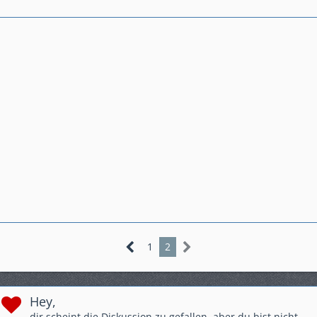
Tourenscheibe,GSG-Crashpads,Bagster-Tankschutz,Givi-
xStream-Werkzeugtasche, lights4all-Rauchglas-Rücklicht,SW-
Hauptständer,SW-Fußrasten,Bodystyle-Hinterradabdeckung,
Givi-Motorschutz,BSG-Kardanschutz
1
2
Hey,
dir scheint die Diskussion zu gefallen, aber du bist nicht