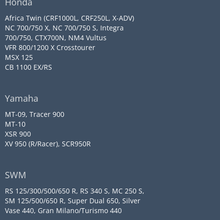
Honda
Africa Twin (CRF1000L, CRF250L, X-ADV)
NC 700/750 X, NC 700/750 S, Integra
700/750, CTX700N, NM4 Vultus
VFR 800/1200 X Crosstourer
MSX 125
CB 1100 EX/RS
Yamaha
MT-09, Tracer 900
MT-10
XSR 900
XV 950 (R/Racer), SCR950R
SWM
RS 125/300/500/650 R, RS 340 S, MC 250 S,
SM 125/500/650 R, Super Dual 650, Silver
Vase 440, Gran Milano/Turismo 440