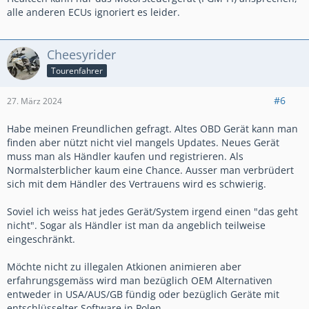
dazu haben wir in unserer Datenschutzerklärung zur
alle anderen ECUs ignoriert es leider.
Verfügung gestellt.
Cheesyrider
Tourenfahrer
#6
27. März 2024
Habe meinen Freundlichen gefragt. Altes OBD Gerät kann man
finden aber nützt nicht viel mangels Updates. Neues Gerät
muss man als Händler kaufen und registrieren. Als
Normalsterblicher kaum eine Chance. Ausser man verbrüdert
sich mit dem Händler des Vertrauens wird es schwierig.
Soviel ich weiss hat jedes Gerät/System irgend einen "das geht
nicht". Sogar als Händler ist man da angeblich teilweise
eingeschränkt.
Möchte nicht zu illegalen Atkionen animieren aber
erfahrungsgemäss wird man bezüglich OEM Alternativen
entweder in USA/AUS/GB fündig oder bezüglich Geräte mit
entschlüsselter Software in Polen.