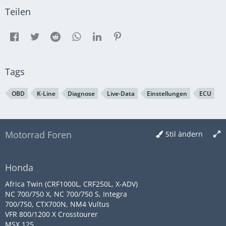
Teilen
Tags
OBD
K-Line
Diagnose
Live-Data
Einstellungen
ECU
Motorrad Foren
Stil ändern
Honda
Africa Twin (CRF1000L, CRF250L, X-ADV)
NC 700/750 X, NC 700/750 S, Integra
700/750, CTX700N, NM4 Vultus
VFR 800/1200 X Crosstourer
MSX 125