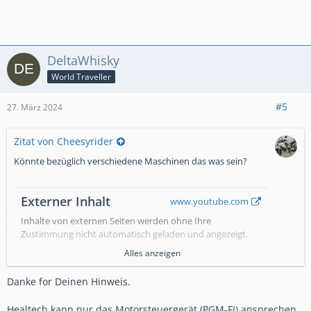
DeltaWhisky
World Traveller
#5
27. März 2024
Zitat von Cheesyrider
Könnte bezüglich verschiedene Maschinen das was sein?
Externer Inhalt
www.youtube.com
Inhalte von externen Seiten werden ohne Ihre
Zustimmung nicht automatisch geladen und angezeigt.
Alles anzeigen
Alle externen Inhalte anzeigen
Danke for Deinen Hinweis.
Durch die Aktivierung der externen Inhalte erklären Sie sich
damit einverstanden, dass personenbezogene Daten an
Drittplattformen übermittelt werden. Mehr Informationen
Healtech kann nur das Motorsteuergerät (PGM-FI) ansprechen,