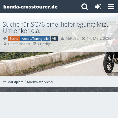
Suche für SC76 eine Tieferlegung; Mizu
Umlenker o.ä.
MiRo65
14. März 2025
Suche
Anbau/Tuningteile
VB
Geschlossen
Erledigt
Marktplatz Archiv
Marktplatz