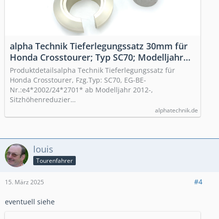
alpha Technik Tieferlegungssatz 30mm für
Honda Crosstourer; Typ SC70; Modelljahr
2012- | 33-SC70-TL01KBA
Produktdetailsalpha Technik Tieferlegungssatz für
Honda Crosstourer, Fzg.Typ: SC70, EG-BE-
Nr.:e4*2002/24*2701* ab Modelljahr 2012-,
Sitzhöhenreduzier…
alphatechnik.de
louis
Tourenfahrer
#4
15. März 2025
eventuell siehe