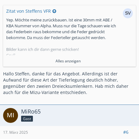
Zitat von Steffens VFR
Yep. Möchte meine zurückbauen. Ist eine 30mm mit ABE /
KBA Nummer von Alpha. Muss nur die Tage schauen wie ich
das Federbein raus bekomme und die Feder gedrückt
bekomme. Da muss der Federteller getauscht werden.
Bilder kann ich dir dann gerne schicken!
Gruß
Steffen
Alles anzeigen
https://alphatechnik.de/alpha-…
Hallo Steffen, danke für das Angebot. Allerdings ist der
NEmI3ibjmauyZSXmyZZ0Fenm7
Aufwand für diese Art der Tieferlegung deutlich höher,
gegenüber den zweien Dreiecksumlenkern. Hab mich daher
auch für die Mizu-Variante entschieden.
MiRo65
Gast
#6
17. März 2025