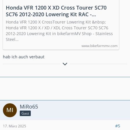
Honda VFR 1200 X XD Cross Tourer SC70
SC76 2012-2020 Lowering Kit RAC -
bikefarmMV Motorcycle Parts - Germany
Honda VFR 1200 X CrossTourer Lowering Kit &nbsp;
Honda VFR 1200 X / XD / XDL Cross Tourer SC70 SC76
2012-2020 Lowering Kit in bikefarmMV Shop - Stainless
Steel…
www.bikefarmmv.com
hab ich auch verbaut
immer eine Gute Fahrt,
viele Grüße
Louis
MiRo65
Gast
#5
17. März 2025