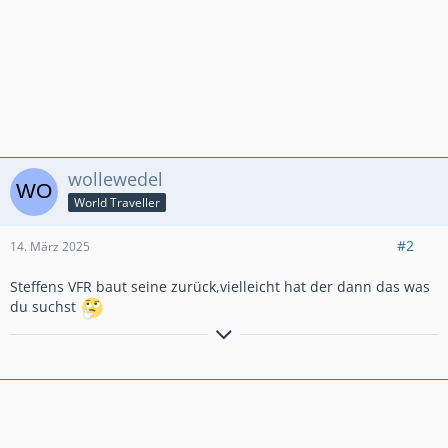
wollewedel
World Traveller
#2
14. März 2025
Steffens VFR baut seine zurück,vielleicht hat der dann das was
du suchst
GlG.Wolfgang aus dem schönen Bergischen Land