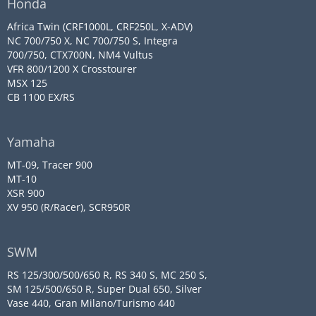
Honda
Africa Twin (CRF1000L, CRF250L, X-ADV)
NC 700/750 X, NC 700/750 S, Integra
700/750, CTX700N, NM4 Vultus
VFR 800/1200 X Crosstourer
MSX 125
CB 1100 EX/RS
Yamaha
MT-09, Tracer 900
MT-10
XSR 900
XV 950 (R/Racer), SCR950R
SWM
RS 125/300/500/650 R, RS 340 S, MC 250 S,
SM 125/500/650 R, Super Dual 650, Silver
Vase 440, Gran Milano/Turismo 440