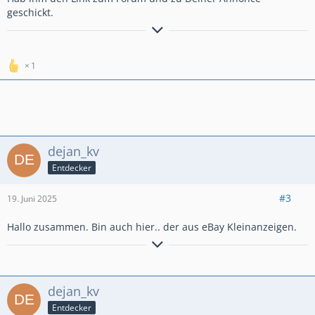
geschickt.
*****************************
Viele Grüße aus Bayern
Karl
1
*****************************
Carpe diem !
dejan_kv
Entdecker
#3
19. Juni 2025
Hallo zusammen. Bin auch hier.. der aus eBay Kleinanzeigen.
Crosstourer EZ: 2013
Hauptständer
Givi Airflow
dejan_kv
H&B Topcase Xplorer 45
Entdecker