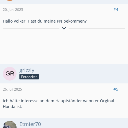
#4
20. Juni 2025
Hallo Volker. Hast du meine PN bekommen?
Crosstourer EZ: 2013
Hauptständer
Givi Airflow
H&B Topcase Xplorer 45
grizzly
Entdecker
#5
26. Juli 2025
Ich hätte Interesse an dem Hauptständer wenn er Orginal
Honda ist.
Etmier70