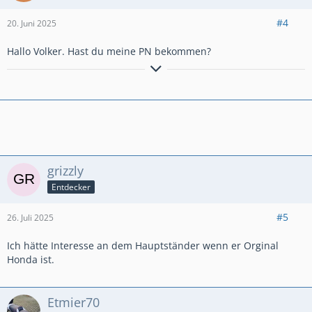
#4
20. Juni 2025
Hallo Volker. Hast du meine PN bekommen?
Crosstourer EZ: 2013
Hauptständer
Givi Airflow
H&B Topcase Xplorer 45
grizzly
Entdecker
#5
26. Juli 2025
Ich hätte Interesse an dem Hauptständer wenn er Orginal
Honda ist.
Etmier70