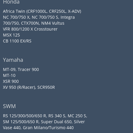
Honda
Africa Twin (CRF1000L, CRF250L, X-ADV)
NC 700/750 X, NC 700/750 S, Integra
700/750, CTX700N, NM4 Vultus
VFR 800/1200 X Crosstourer
MSX 125
CB 1100 EX/RS
Yamaha
MT-09, Tracer 900
MT-10
XSR 900
XV 950 (R/Racer), SCR950R
SWM
RS 125/300/500/650 R, RS 340 S, MC 250 S,
SM 125/500/650 R, Super Dual 650, Silver
Vase 440, Gran Milano/Turismo 440