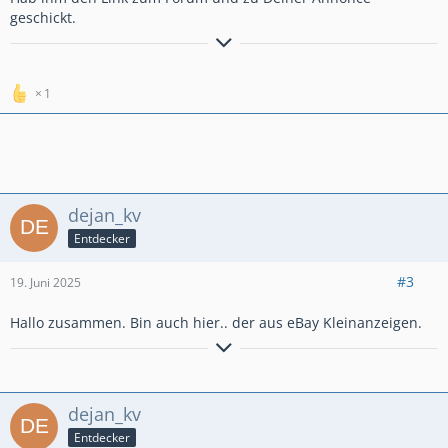
geschickt.
*****************************
Viele Grüße aus Bayern
Karl
1
*****************************
Carpe diem !
dejan_kv
Entdecker
#3
19. Juni 2025
Hallo zusammen. Bin auch hier.. der aus eBay Kleinanzeigen.
Crosstourer EZ: 2013
Hauptständer
Givi Airflow
dejan_kv
H&B Topcase Xplorer 45
Entdecker