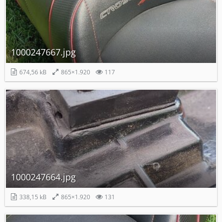
1000247667.jpg
674,56 kB
865×1.920
117
1000247664.jpg
338,15 kB
865×1.920
131