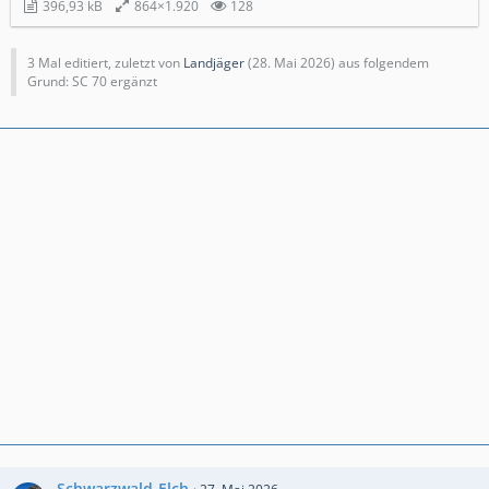
396,93 kB
864×1.920
128
3 Mal editiert, zuletzt von
Landjäger
(
28. Mai 2026
) aus folgendem
Grund: SC 70 ergänzt
Schwarzwald-Elch