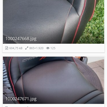
1000247668.jpg
604,75 kB
865×1.920
125
1000247671.jpg