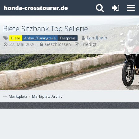
Biete Sitzbank Top Sellerie
Landjäger
Biete
Anbau/Tuningteile
Festpreis
27. Mai 2026
Geschlossen
Erledigt
Marktplatz Archiv
Marktplatz