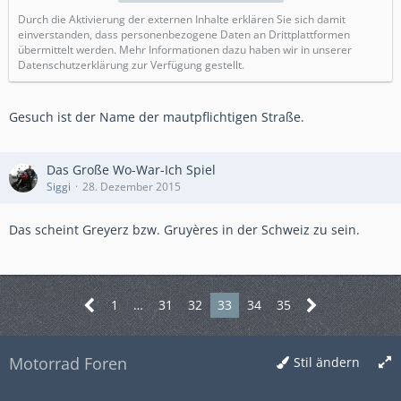
Durch die Aktivierung der externen Inhalte erklären Sie sich damit
einverstanden, dass personenbezogene Daten an Drittplattformen
übermittelt werden. Mehr Informationen dazu haben wir in unserer
Datenschutzerklärung zur Verfügung gestellt.
Gesuch ist der Name der mautpflichtigen Straße.
Das Große Wo-War-Ich Spiel
Siggi
28. Dezember 2015
Das scheint Greyerz bzw. Gruyères in der Schweiz zu sein.
1
…
31
32
33
34
35
Motorrad Foren
Stil ändern