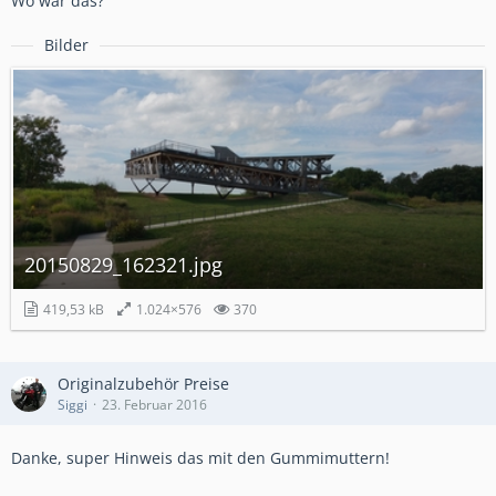
Wo war das?
Bilder
20150829_162321.jpg
419,53 kB
1.024×576
370
Originalzubehör Preise
Siggi
23. Februar 2016
Danke, super Hinweis das mit den Gummimuttern!