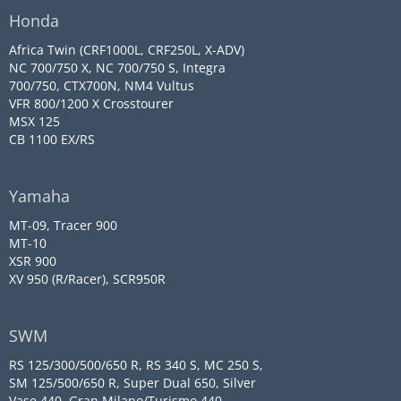
Honda
Africa Twin (CRF1000L, CRF250L, X-ADV)
NC 700/750 X, NC 700/750 S, Integra
700/750, CTX700N, NM4 Vultus
VFR 800/1200 X Crosstourer
MSX 125
CB 1100 EX/RS
Yamaha
MT-09, Tracer 900
MT-10
XSR 900
XV 950 (R/Racer), SCR950R
SWM
RS 125/300/500/650 R, RS 340 S, MC 250 S,
SM 125/500/650 R, Super Dual 650, Silver
Vase 440, Gran Milano/Turismo 440