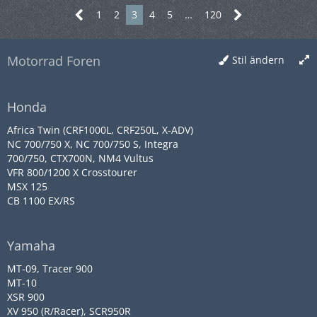
1
2
3
4
5
…
120
Motorrad Foren
Stil ändern
Honda
Africa Twin (CRF1000L, CRF250L, X-ADV)
NC 700/750 X, NC 700/750 S, Integra
700/750, CTX700N, NM4 Vultus
VFR 800/1200 X Crosstourer
MSX 125
CB 1100 EX/RS
Yamaha
MT-09, Tracer 900
MT-10
XSR 900
XV 950 (R/Racer), SCR950R