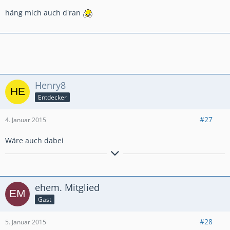
häng mich auch d'ran
Henry8
Entdecker
#27
4. Januar 2015
Wäre auch dabei
Konfuzius sagt: "Erst wenn eine Mücke auf deine Hoden
landet, wirst du lernen Probleme ohne Gewalt zu lösen"
ehem. Mitglied
Gast
#28
5. Januar 2015