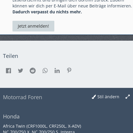
können wir dich per E-Mail über neue Beiträge informieren.
Dadurch verpasst du nichts mehr.
Jetzt anmelden!
Teilen
Motorrad Foren
Stil ändern
Honda
Africa Twin (CRF1000L, CRF250L, X-ADV)
NC 700/750 X, NC 700/750 S, Integra