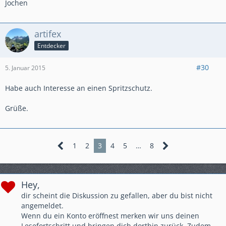
Jochen
artifex
Entdecker
#30
5. Januar 2015
Habe auch Interesse an einen Spritzschutz.
Grüße.
1
2
3
4
5
…
8
Hey,
dir scheint die Diskussion zu gefallen, aber du bist nicht
angemeldet.
Wenn du ein Konto eröffnest merken wir uns deinen
Lesefortschritt und bringen dich dorthin zurück. Zudem