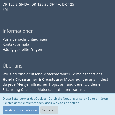
DR 125 S-SF43A, DR 125 SE-SF44A, DR 125
SM
Informationen
Push-Benachrichtigungen
Kontaktformular
Häufig gestellte Fragen
Über uns
Wir sind eine deutsche Motorradfahrer Gemeinschaft des
Honda Crossrunner & Crosstourer
Motorrad. Bei uns findest
du jede Menge hilfreicher Tipps, anhand derer du deine
Erfahrung über das Motorrad aufbauen kannst.
Diese Seite verwendet Cookies. Durch die Nutzung unserer Seite erklären
Sie sich damit einverstanden, dass wir Cookies setzen.
Community-Software:
WoltLab
Impressum
Datenschutz
Suite™
Nutzungsbestimmungen
Weitere Informationen
Schließen