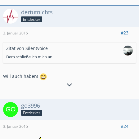
dertutnichts
Entdecker
#23
3. Januar 2015
Zitat von Silentvoice
Dem schließe ich mich an.
Will auch haben!
Nur ein Mopedfahrer versteht warum ein Hund seinen Kopf
aus dem Autofenster hält.
go3996
Entdecker
#24
3. Januar 2015