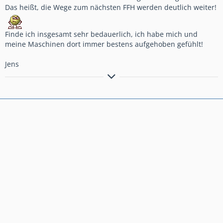
Das heißt, die Wege zum nächsten FFH werden deutlich weiter!
Finde ich insgesamt sehr bedauerlich, ich habe mich und
meine Maschinen dort immer bestens aufgehoben gefühlt!
Jens
Candy Prominence Red/Graphit Black
Honda Hauptständer & Griffhzg.
Givi:
- Sturzbügel & Zusatzscheinwerfern
- Trekker Outback Topcase & Seitenkoffer
- Motorschutz und Seitenständerverbreiterung
Hinterradabdeckung von VFR 1200 F
Garmin Zumo 595