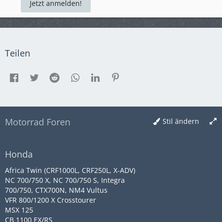
Jetzt anmelden!
Teilen
Motorrad Foren
Stil ändern
Honda
Africa Twin (CRF1000L, CRF250L, X-ADV)
NC 700/750 X, NC 700/750 S, Integra
700/750, CTX700N, NM4 Vultus
VFR 800/1200 X Crosstourer
MSX 125
CB 1100 EX/RS