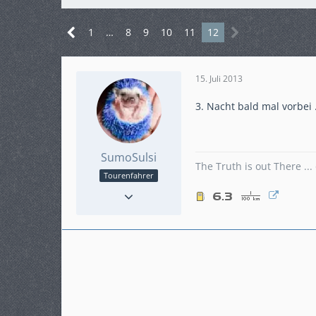
1
…
8
9
10
11
12
15. Juli 2013
3. Nacht bald mal vorbe
SumoSulsi
The Truth is out There ..
Tourenfahrer
Punkte
1.790
Beiträge
349
Karteneintrag
ja
Modell
VFR1200XC