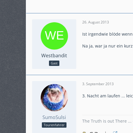
26. August 2013
Ist irgendwie blöde wen
Na ja, war ja nur ein ku
Westbandit
Gast
3. September 2013
3. Nacht am laufen ... le
SumoSulsi
The Truth is out There ..
Tourenfahrer
Punkte
1.790