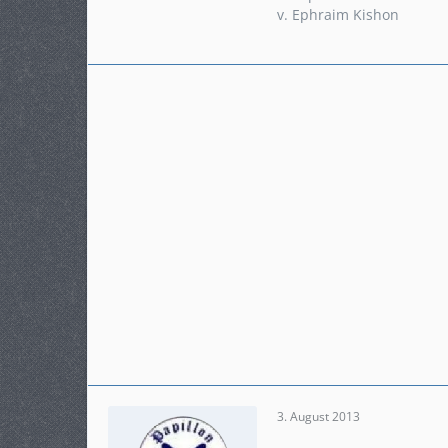
Modell
v. Ephraim Kishon
Crosstourer Schalter
3. August 2013