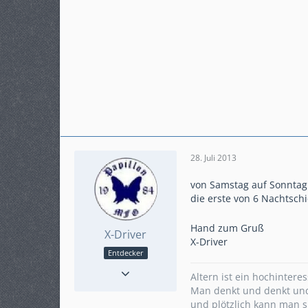
28. Juli 2013
von Samstag auf Sonntag
die erste von 6 Nachtschi
Hand zum Gruß
X-Driver
X-Driver
Entdecker
Punkte
270
Altern ist ein hochintere
Beiträge
42
Man denkt und denkt und
Karteneintrag
ja
und plötzlich kann man s