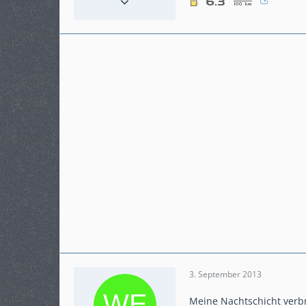
Beiträge
349
Karteneintrag
ja
Modell
VFR1200XC
3. September 2013
Meine Nachtschicht verbr