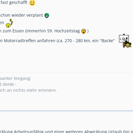
 fast geschafft
 schon wieder verplant
fen
rn zum Essen (immerhin 59. Hochzeitstag
)
n Motorradtreffen anfahren (ca. 270 - 280 km, ein "Backe"
ssanter Vorgang:
 denkt -
ich an nichts mehr erinnern.
icklung Arbeitsunfähig und einer weiteren Abwicklung Urlaub bin