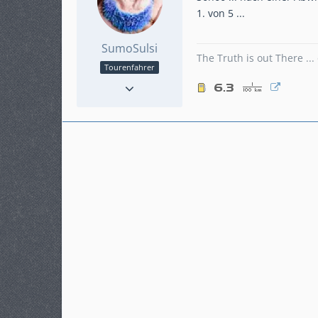
1. von 5 ...
SumoSulsi
The Truth is out There ..
Tourenfahrer
Punkte
1.790
Beiträge
349
Karteneintrag
ja
Modell
VFR1200XC