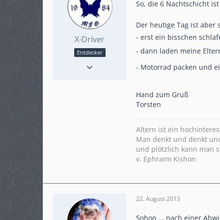
So, die 6 Nachtschicht ist
Der heutige Tag ist aber
- erst ein bisschen schla
X-Driver
- dann laden meine Elte
Entdecker
Punkte
270
- Motorrad packen und ei
Beiträge
42
Karteneintrag
ja
Hand zum Gruß
Modell
Crosstourer Schalter
Torsten
Altern ist ein hochintere
Man denkt und denkt und
und plötzlich kann man s
v. Ephraim Kishon
22. August 2013
Sohoo ... nach einer Abw