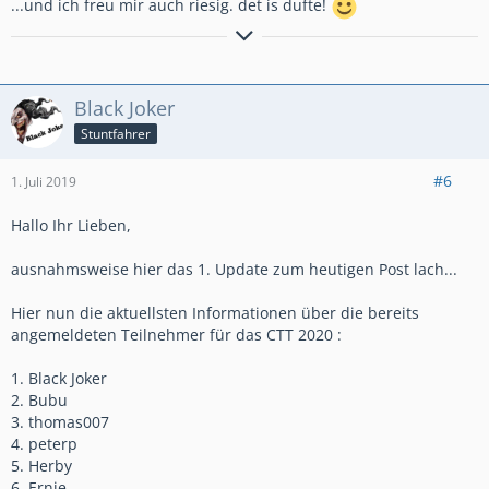
...und ich freu mir auch riesig. det is dufte!
Bremsen macht die Felge dreckig!!!!!!!!!!!
Anders gesagt: Bremsen ist die Umwandlung hochwertiger
Black Joker
Geschwindigkeit in sinnlose Wärme!
Stuntfahrer
#6
1. Juli 2019
Hallo Ihr Lieben,
ausnahmsweise hier das 1. Update zum heutigen Post lach...
Hier nun die aktuellsten Informationen über die bereits
angemeldeten Teilnehmer für das CTT 2020 :
1. Black Joker
2. Bubu
3. thomas007
4. peterp
5. Herby
6. Ernie