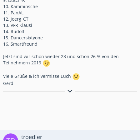
9. Dutch-K
10. Kamminsche
11. PanAL
12. Joerg_CT
13. VFR Klausi
14. Rudolf
15. Dancersixtyone
16. Smartfreund
Jetzt sind wir schon wieder 23 und schon 26 % von den
Teilnehmern 2019
Viele Grüße & ich vermisse Euch
Gerd
Bremsen macht die Felge dreckig!!!!!!!!!!!
Anders gesagt: Bremsen ist die Umwandlung hochwertiger
Geschwindigkeit in sinnlose Wärme!
troedler