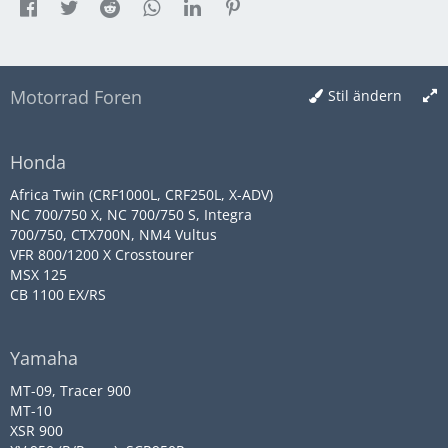
Motorrad Foren
Stil ändern
Honda
Africa Twin (CRF1000L, CRF250L, X-ADV)
NC 700/750 X, NC 700/750 S, Integra
700/750, CTX700N, NM4 Vultus
VFR 800/1200 X Crosstourer
MSX 125
CB 1100 EX/RS
Yamaha
MT-09, Tracer 900
MT-10
XSR 900