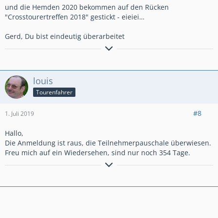
und die Hemden 2020 bekommen auf den Rücken
"Crosstourertreffen 2018" gestickt - eieiei…
Gerd, Du bist eindeutig überarbeitet
Die Reichweite der Reifen erhöht sich beträchtlich wenn man
die ganze Lauffläche benutzt.
louis
Tourenfahrer
#8
1. Juli 2019
Hallo,
Die Anmeldung ist raus, die Teilnehmerpauschale überwiesen.
Freu mich auf ein Wiedersehen, sind nur noch 354 Tage.
immer eine Gute Fahrt,
viele Grüße
Louis