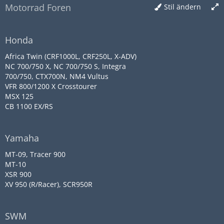
Motorrad Foren
Stil ändern
Honda
Africa Twin (CRF1000L, CRF250L, X-ADV)
NC 700/750 X, NC 700/750 S, Integra
700/750, CTX700N, NM4 Vultus
VFR 800/1200 X Crosstourer
MSX 125
CB 1100 EX/RS
Yamaha
MT-09, Tracer 900
MT-10
XSR 900
XV 950 (R/Racer), SCR950R
SWM