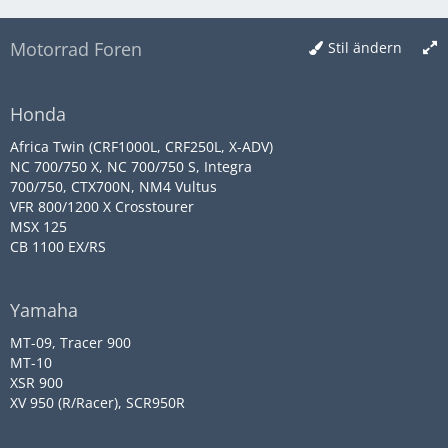
Motorrad Foren
Stil ändern
Honda
Africa Twin (CRF1000L, CRF250L, X-ADV)
NC 700/750 X, NC 700/750 S, Integra
700/750, CTX700N, NM4 Vultus
VFR 800/1200 X Crosstourer
MSX 125
CB 1100 EX/RS
Yamaha
MT-09, Tracer 900
MT-10
XSR 900
XV 950 (R/Racer), SCR950R